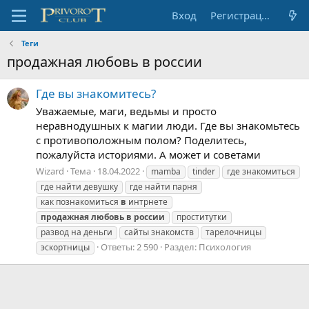
Вход
Регистрация
Теги
продажная любовь в россии
Где вы знакомитесь?
Уважаемые, маги, ведьмы и просто
неравнодушных к магии люди. Где вы знакомьтесь
с противоположным полом? Поделитесь,
пожалуйста историями. А может и советами
Wizard
Тема
18.04.2022
mamba
tinder
где знакомиться
где найти девушку
где найти парня
как познакомиться
в
интрнете
продажная
любовь
в
россии
проститутки
развод на деньги
сайты знакомств
тарелочницы
Ответы: 2 590
Раздел:
Психология
эскортницы