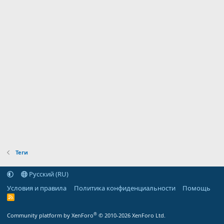
Теги
Русский (RU)
Условия и правила
Политика конфиденциальности
Помощь
R
S
S
®
Community platform by XenForo
© 2010-2026 XenForo Ltd.