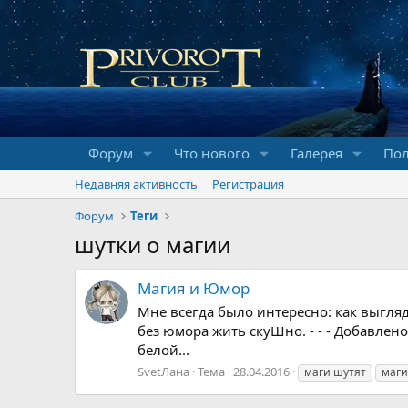
Форум
Что нового
Галерея
Пол
Недавняя активность
Регистрация
Форум
Теги
шутки о магии
Магия и Юмор
Мне всегда было интересно: как выгляди
без юмора жить скуШно. - - - Добавлено
белой...
SvetЛана
Тема
28.04.2016
маги шутят
маги