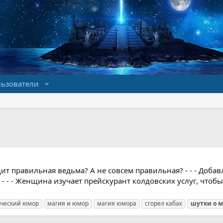
ьзователи
т правильная ведьма? А не совсем правильная? - - - Добавле
 - - - Женщина изучает прейскурант колдовских услуг, чтоб
ческий юмор
магия и юмор
магия юмора
сгорел кабак
шутки
о
м