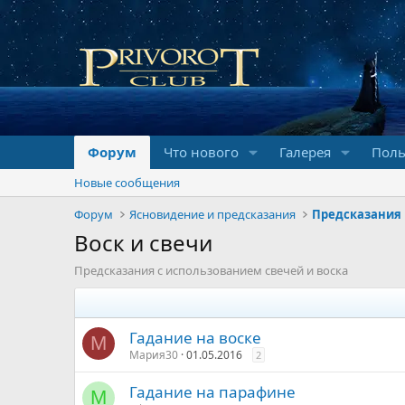
Форум
Что нового
Галерея
Поль
Новые сообщения
Форум
Ясновидение и предсказания
Предсказания
Воск и свечи
Предсказания с использованием свечей и воска
Гадание на воске
М
Мария30
01.05.2016
2
Гадание на парафине
M