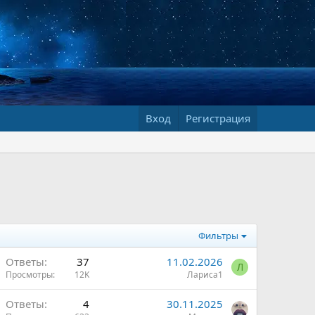
Вход
Регистрация
Фильтры
Ответы
37
11.02.2026
Л
Просмотры
12K
Лариса1
Ответы
4
30.11.2025