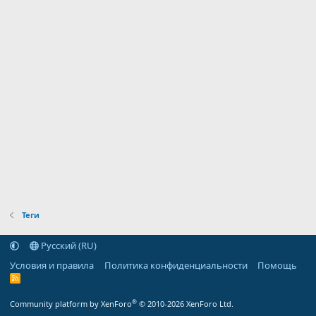
Теги
Русский (RU)
Условия и правила
Политика конфиденциальности
Помощь
R
S
S
®
Community platform by XenForo
© 2010-2026 XenForo Ltd.