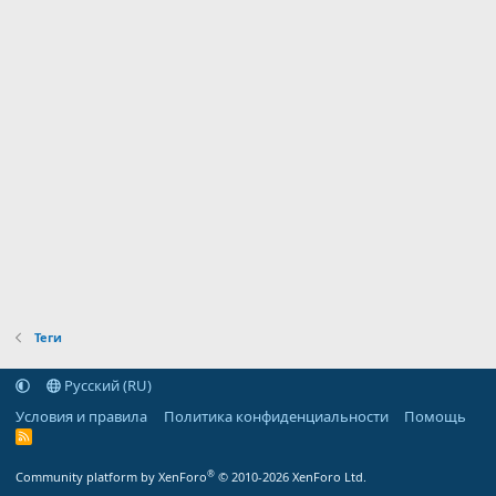
Теги
Русский (RU)
Условия и правила
Политика конфиденциальности
Помощь
R
S
S
®
Community platform by XenForo
© 2010-2026 XenForo Ltd.