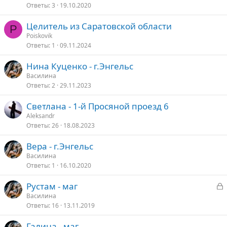
Ответы
3
19.10.2020
к
л
р
е
Целитель из Саратовской области
е
P
Poiskovik
п
о
Ответы
1
09.11.2024
л
е
Нина Куценко - г.Энгельс
Василина
о
Ответы
2
29.11.2023
Светлана - 1-й Просяной проезд 6
Aleksandr
Ответы
26
18.08.2023
Вера - г.Энгельс
Василина
Ответы
1
16.10.2020
З
Рустам - маг
а
Василина
Ответы
16
13.11.2019
к
р
Галина - маг