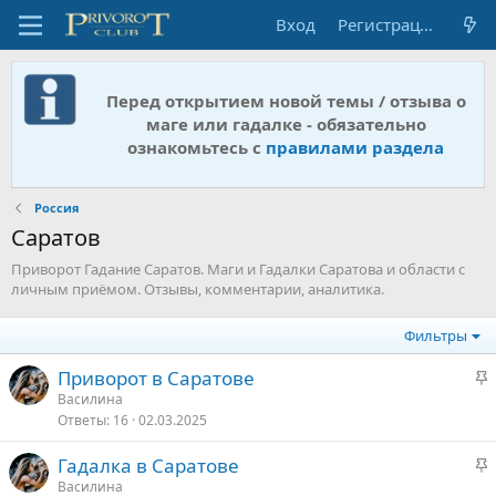
Вход
Регистрация
Перед открытием новой темы / отзыва о
маге или гадалке - обязательно
ознакомьтесь с
правилами раздела
Россия
Саратов
Приворот Гадание Саратов. Маги и Гадалки Саратова и области с
личным приёмом. Отзывы, комментарии, аналитика.
Фильтры
З
Приворот в Саратове
а
Василина
Ответы
16
02.03.2025
к
р
З
Гадалка в Саратове
е
а
Василина
п