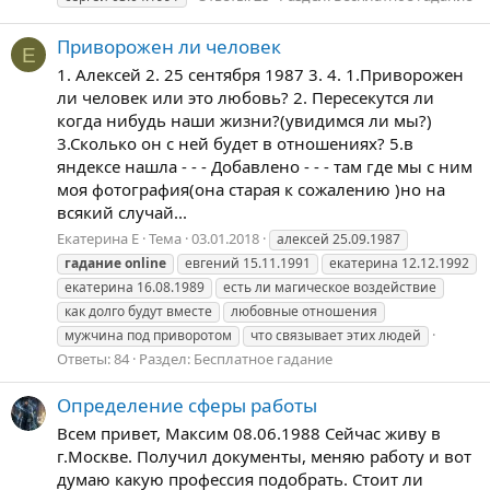
Приворожен ли человек
Е
1. Алексей 2. 25 сентября 1987 3. 4. 1.Приворожен
ли человек или это любовь? 2. Пересекутся ли
когда нибудь наши жизни?(увидимся ли мы?)
3.Сколько он с ней будет в отношениях? 5.в
яндексе нашла - - - Добавлено - - - там где мы с ним
моя фотография(она старая к сожалению )но на
всякий случай...
Екатерина Е
Тема
03.01.2018
алексей 25.09.1987
гадание
online
евгений 15.11.1991
екатерина 12.12.1992
екатерина 16.08.1989
есть ли магическое воздействие
как долго будут вместе
любовные отношения
мужчина под приворотом
что связывает этих людей
Ответы: 84
Раздел:
Бесплатное гадание
Определение сферы работы
Всем привет, Максим 08.06.1988 Сейчас живу в
г.Москве. Получил документы, меняю работу и вот
думаю какую профессия подобрать. Стоит ли