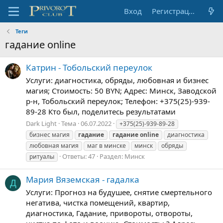
Вход
Регистрация
Теги
гадание online
Катрин - Тобольский переулок
Услуги: диагностика, обряды, любовная и бизнес
магия; Стоимость: 50 BYN; Адрес: Минск, Заводской
р-н, Тобольский переулок; Телефон: +375(25)-939-
89-28 Кто был, поделитесь результатами
Dark Light
Тема
06.07.2022
+375(25)-939-89-28
бизнес магия
гадание
гадание
online
диагностика
любовная магия
маг в минске
минск
обряды
Ответы: 47
Раздел:
Минск
ритуалы
Мария Вяземская - гадалка
Д
Услуги: Прогноз на будушее, снятие смертельного
негатива, чистка помещений, квартир,
диагностика, Гадание, привороты, отвороты,