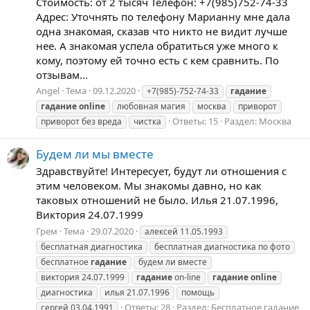
Стоимость: от 2 тысяч Телефон: +7(985)752-74-33
Адрес: Уточнять по телефону Марианну мне дала
одна знакомая, сказав что никто не видит лучше
нее. А знакомая успела обратиться уже много к
кому, поэтому ей точно есть с кем сравнить. По
отзывам...
Angel
Тема
09.12.2020
+7(985)-752-74-33
гадание
гадание
online
любовная магия
москва
приворот
Ответы: 15
Раздел:
Москва
приворот без вреда
чистка
Будем ли мы вместе
Здравствуйте! Интересует, будут ли отношения с
этим человеком. Мы знакомы давно, но как
таковых отношений не было. Илья 21.07.1996,
Виктория 24.07.1999
Грем
Тема
29.07.2020
алексей 11.05.1993
бесплатная диагностика
бесплатная диагностика по фото
бесплатное
гадание
будем ли вместе
виктория 24.07.1999
гадание
on-line
гадание
online
диагностика
илья 21.07.1996
помощь
Ответы: 28
Раздел:
Бесплатное гадание
сергей 03.04.1991