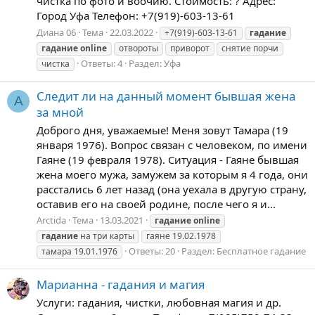
чистка по фото и воочию. Стоимость: ? Адрес:
Город Уфа Телефон: +7(919)-603-13-61
Диана 06
Тема
22.03.2022
+7(919)-603-13-61
гадание
гадание
online
отвороты
приворот
снятие порчи
Ответы: 4
Раздел:
Уфа
чистка
Следит ли на данный момент бывшая жена
A
за мной
Доброго дня, уважаемые! Меня зовут Тамара (19
января 1976). Вопрос связан с человеком, по имени
Гаяне (19 февраля 1978). Ситуация - Гаяне бывшая
жена моего мужа, замужем за которым я 4 года, они
расстались 6 лет назад (она уехала в другую страну,
оставив его на своей родине, после чего я и...
Arctida
Тема
13.03.2021
гадание
online
гадание
на три карты
гаяне 19.02.1978
Ответы: 20
Раздел:
Бесплатное гадание
тамара 19.01.1976
Марианна - гадания и магия
Услуги: гадания, чистки, любовная магия и др.