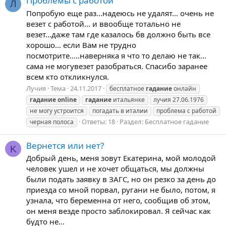
Проблемы с работой
Л
Попробую еще раз...надеюсь не удалят... очень не
везет с работой... и ввообще тотально не
везет...даже там где казалось бв должно быть все
хорошо... если Вам не трудно
посмотрите.....наверняка я что то делаю не так...
сама не могувезет разобраться. Спасибо заранее
всем кто откликнулся.
Лучия
Тема
24.11.2017
бесплатное
гадание
онлайн
гадание
online
гадание
итальянке
лучия 27.06.1976
не могу устроится
погадать в италии
проблема с работой
Ответы: 18
Раздел:
Бесплатное гадание
черная полоса
Вернется или нет?
K
Добрый день, меня зовут Екатерина, мой молодой
человек ушел и не хочет общаться, мы должны
были подать заявку в ЗАГС, но он резко за день до
приезда со мной порвал, ругани не было, потом, я
узнала, что беременна от него, сообщив об этом,
он меня везде просто заблокировал. Я сейчас как
будто не...