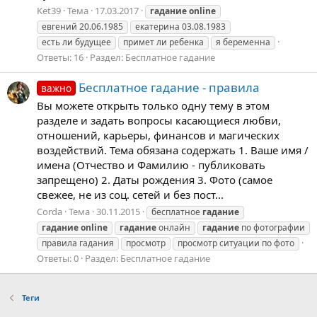
Ket39
Тема
17.03.2017
гадание
online
евгений 20.06.1985
екатерина 03.08.1983
есть ли будущее
примет ли ребенка
я беременна
Ответы: 16
Раздел:
Бесплатное гадание
Бесплатное гадание - правила
важно
Вы можете открыть только одну тему в этом
разделе и задать вопросы касающиеся любви,
отношений, карьеры, финансов и магических
воздействий. Тема обязана содержать 1. Ваше имя /
имена (Отчество и Фамилию - публиковать
запрещено) 2. Даты рождения 3. Фото (самое
свежее, не из соц. сетей и без пост...
Corda
Тема
30.11.2015
бесплатное
гадание
гадание
online
гадание
онлайн
гадание
по фотографии
правила гадания
просмотр
просмотр ситуации по фото
Ответы: 0
Раздел:
Бесплатное гадание
Теги