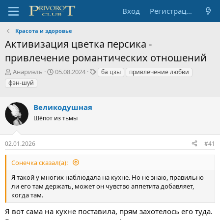
Вход
Регистрация
Красота и здоровье
Активизация цветка персика -
привлечение романтических отношений
А
Д
Т
Анариэль
05.08.2024
ба цзы
привлечение любви
в
а
е
фэн-шуй
т
т
г
о
а
и
р
Великодушная
н
т
а
Шёпот из тьмы
е
ч
м
а
ы
л
02.01.2026
#41
а
Сонечка сказал(а):
Я такой у многих наблюдала на кухне. Но не знаю, правильно
ли его там держать, может он чувство аппетита добавляет,
когда там.
Я вот сама на кухне поставила, прям захотелось его туда.