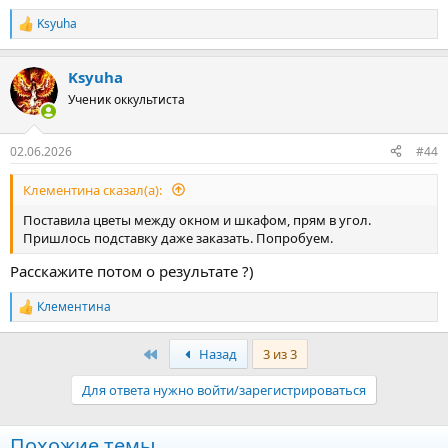
Ksyuha
Р
е
а
Ksyuha
к
ц
Ученик оккультиста
и
и
:
02.06.2026
#44
Клементина сказал(а):
Поставила цветы между окном и шкафом, прям в угол.
Пришлось подставку даже заказать. Попробуем.
Расскажите потом о результате ?)
Клементина
Р
е
а
Первый
Назад
3 из 3
к
ц
Для ответа нужно войти/зарегистрироваться
и
и
:
Похожие темы