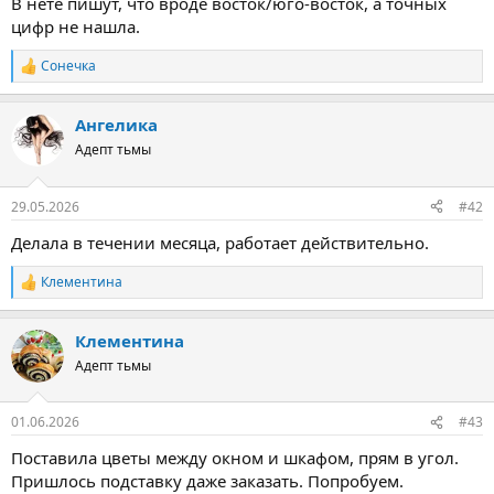
В нете пишут, что вроде восток/юго-восток, а точных
цифр не нашла.
Сонечка
Р
е
а
Ангелика
к
ц
Адепт тьмы
и
и
:
29.05.2026
#42
Делала в течении месяца, работает действительно.
Клементина
Р
е
а
Клементина
к
ц
Адепт тьмы
и
и
:
01.06.2026
#43
Поставила цветы между окном и шкафом, прям в угол.
Пришлось подставку даже заказать. Попробуем.