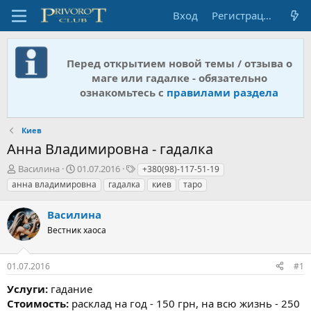
Вход
Регистрация
Перед открытием новой темы / отзыва о
маге или гадалке - обязательно
ознакомьтесь с
правилами раздела
Киев
Анна Владимировна - гадалка
А
Д
Т
Василина
01.07.2016
+380(98)-117-51-19
в
а
е
анна владимировна
гадалка
киев
таро
т
т
г
о
а
и
Василина
р
н
т
Вестник хаоса
а
е
ч
м
а
01.07.2016
#1
ы
л
а
Услуги:
гадание
Стоимость:
расклад на год - 150 грн, на всю жизнь - 250