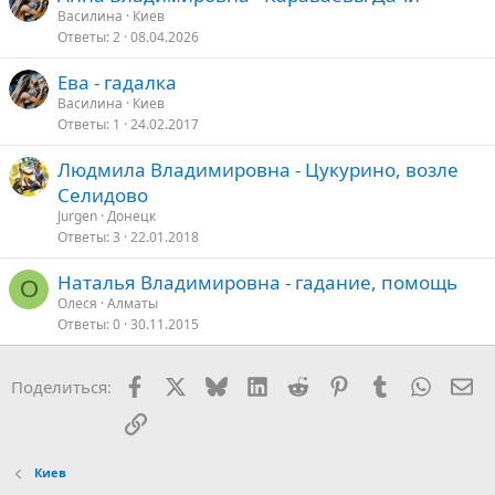
Василина
Киев
Ответы
2
08.04.2026
Ева - гадалка
Василина
Киев
Ответы
1
24.02.2017
Людмила Владимировна - Цукурино, возле
Селидово
Jurgen
Донецк
Ответы
3
22.01.2018
Наталья Владимировна - гадание, помощь
О
Олеся
Алматы
Ответы
0
30.11.2015
Facebook
X
Bluesky
LinkedIn
Reddit
Pinterest
Tumblr
WhatsA
Эл
Поделиться:
Ссылка
Киев