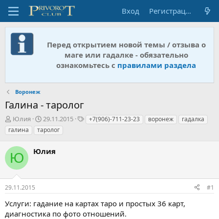
Вход
Регистрация
Перед открытием новой темы / отзыва о
маге или гадалке - обязательно
ознакомьтесь с
правилами раздела
Воронеж
Галина - таролог
А
Д
Т
Юлия
29.11.2015
+7(906)-711-23-23
воронеж
гадалка
в
а
е
галина
таролог
т
т
г
о
а
и
Юлия
р
н
Ю
т
а
е
ч
м
а
29.11.2015
#1
ы
л
а
Услуги: гадание на картах таро и простых 36 карт,
диагностика по фото отношений.