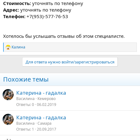
Стоимость:
уточнять по телефону
Адрес:
уточнять по телефону
Телефон:
+7(953)-577-76-53
Хотелось бы услышать отзывы об этом специалисте.
Калина
Р
е
а
Для ответа нужно войти/зарегистрироваться
к
ц
и
Похожие темы
и
:
Катерина - гадалка
Василина
Кемерово
Ответы
0
06.02.2019
Катерина - гадалка
Василина
Самара
Ответы
1
20.09.2017