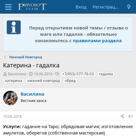
Вход
Регистрация
Перед открытием новой темы / отзыва о
маге или гадалке - обязательно
ознакомьтесь с
правилами раздела
Нижний Новгород
Катерина - гадалка
А
Д
Т
Василина
10.06.2016
+7(953)-577-76-53
гадалка
в
а
е
катерина
нижний новгород
обряд
т
т
г
о
а
и
Василина
р
н
т
Вестник хаоса
а
е
ч
м
а
10.06.2016
#1
ы
л
а
Услуги:
гадание на Таро; обрядовая магия; изготовление
амулетов, оберегов (собственная мастерская)