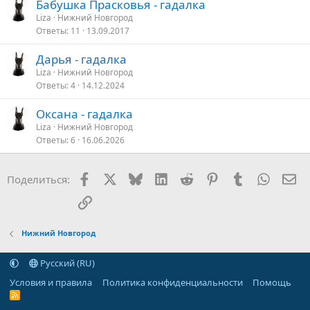
Бабушка Прасковья - гадалка
Liza
Нижний Новгород
Ответы
11
13.09.2017
Дарья - гадалка
Liza
Нижний Новгород
Ответы
4
14.12.2024
Оксана - гадалка
Liza
Нижний Новгород
Ответы
6
16.06.2026
Facebook
X
Bluesky
LinkedIn
Reddit
Pinterest
Tumblr
WhatsA
Эл
Поделиться:
Ссылка
Нижний Новгород
Русский (RU)
Условия и правила
Политика конфиденциальности
Помощь
R
S