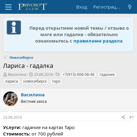
Вход
Регистрация
Перед открытием новой темы / отзыва о
маге или гадалке - обязательно
ознакомьтесь с
правилами раздела
Новосибирск
Лариса - гадалка
А
Д
Т
Василина
23.06.2016
+7(913)-006-06-46
гадание
в
а
е
лариса
новосибирск
таро
т
т
г
о
а
и
Василина
р
н
т
Вестник хаоса
а
е
ч
м
а
23.06.2016
#1
ы
л
а
Услуги:
гадание на картах Таро
Стоимость:
от 700 рублей