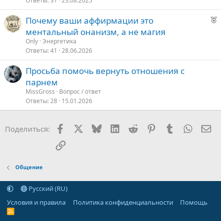
Ответы
31
23.08.2025
Р
Почему ваши аффирмации это
е
ментальный онанизм, а не магия
к
Only
Энергетика
о
Ответы
41
28.06.2026
Просьба помочь вернуть отношения с
е
парнем
д
MissGross
Вопрос / ответ
Ответы
28
15.01.2026
о
в
а
Facebook
X
Bluesky
LinkedIn
Reddit
Pinterest
Tumblr
WhatsA
Эл
Поделиться:
о
Ссылка
Общение
Русский (RU)
Условия и правила
Политика конфиденциальности
Помощь
R
S