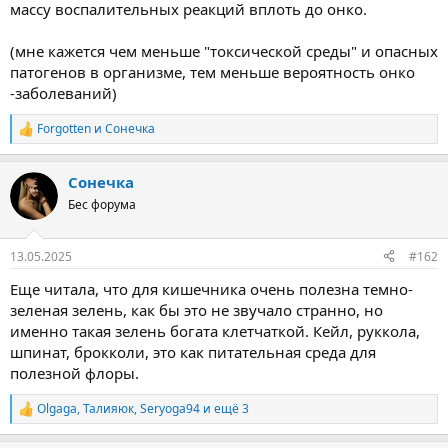
массу воспалительных реакций вплоть до онко.
(мне кажется чем меньше "токсической среды" и опасных
патогенов в организме, тем меньше вероятность онко
-заболеваний)
Forgotten
и
Сонечка
Р
е
а
Сонечка
к
ц
Бес форума
и
и
:
13.05.2025
#162
Еще читала, что для кишечника очень полезна темно-
зеленая зелень, как бы это не звучало странно, но
именно такая зелень богата клетчаткой. Кейл, руккола,
шпинат, брокколи, это как питательная среда для
полезной флоры.
Olgaga
,
Талияюк
,
Seryoga94
и ещё 3
Р
е
а