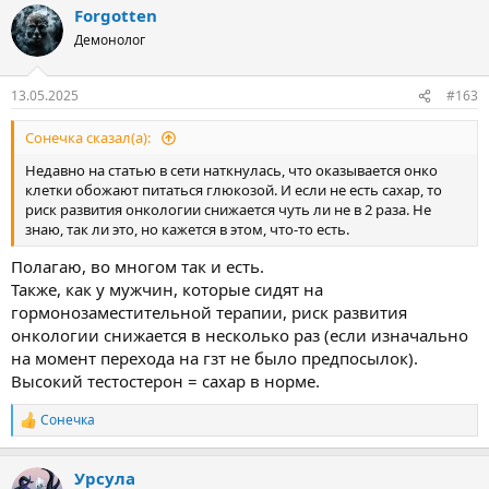
Forgotten
к
ц
Демонолог
и
и
:
13.05.2025
#163
Сонечка сказал(а):
Недавно на статью в сети наткнулась, что оказывается онко
клетки обожают питаться глюкозой. И если не есть сахар, то
риск развития онкологии снижается чуть ли не в 2 раза. Не
знаю, так ли это, но кажется в этом, что-то есть.
Полагаю, во многом так и есть.
Также, как у мужчин, которые сидят на
гормонозаместительной терапии, риск развития
онкологии снижается в несколько раз (если изначально
на момент перехода на гзт не было предпосылок).
Высокий тестостерон = сахар в норме.
Сонечка
Р
е
а
Урсула
к