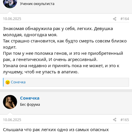
ц
Ученик оккультиста
и
и
:
10.06.2025
#164
Знакомая обнаружила рак у себя, легких. Девушка
молодая, одногодка моя.
Так страшно становится, как будто смерть совсем близко
ходит.
При том у нее поломка генов, и это не приобретенный
рак, а генетический, И очень агрессивный.
Узнала она недавно и принять пока не может, и это к
лучшему, чтоб не упасть в апатию.
Сонечка
Р
е
а
Сонечка
к
ц
Бес форума
и
и
:
10.06.2025
#165
Слышала что рак легких одно из самых опасных