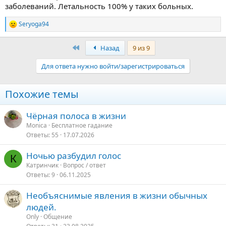
заболеваний. Летальность 100% у таких больных.
Seryoga94
Р
е
а
Первый
Назад
9 из 9
к
ц
Для ответа нужно войти/зарегистрироваться
и
и
:
Похожие темы
Чёрная полоса в жизни
Monica
Бесплатное гадание
Ответы
55
17.07.2026
Ночью разбудил голос
К
Катринчик
Вопрос / ответ
Ответы
9
06.11.2025
Необъяснимые явления в жизни обычных
людей.
Only
Общение