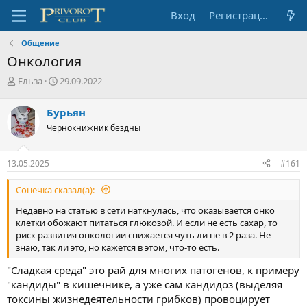
Вход
Регистрация
Общение
Онкология
А
Д
Ельза
29.09.2022
в
а
т
т
Бурьян
о
а
Чернокнижник бездны
р
н
т
а
е
ч
13.05.2025
#161
м
а
ы
л
Сонечка сказал(а):
а
Недавно на статью в сети наткнулась, что оказывается онко
клетки обожают питаться глюкозой. И если не есть сахар, то
риск развития онкологии снижается чуть ли не в 2 раза. Не
знаю, так ли это, но кажется в этом, что-то есть.
"Сладкая среда" это рай для многих патогенов, к примеру
"кандиды" в кишечнике, а уже сам кандидоз (выделяя
токсины жизнедеятельности грибков) провоцирует