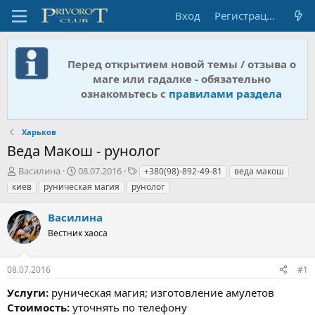
Вход
Регистрация
Перед открытием новой темы / отзыва о
маге или гадалке - обязательно
ознакомьтесь с
правилами раздела
Харьков
Веда Макош - рунолог
А
Д
Т
Василина
08.07.2016
+380(98)-892-49-81
веда макош
в
а
е
киев
руническая магия
рунолог
т
т
г
о
а
и
Василина
р
н
т
Вестник хаоса
а
е
ч
м
а
08.07.2016
#1
ы
л
а
Услуги:
руническая магия; изготовление амулетов
Стоимость:
уточнять по телефону