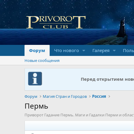
Форум
Что нового
Галерея
Поль
Новые сообщения
Перед открытием ново
Форум
Магия Стран и Городов
Россия
Пермь
Приворот Гадание Пермь. Маги и Гадалки Перми и облас