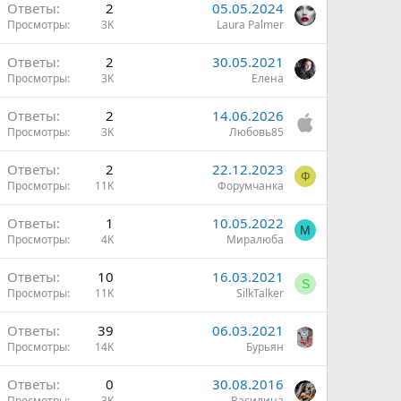
Ответы
2
05.05.2024
Просмотры
3K
Laura Palmer
Ответы
2
30.05.2021
Просмотры
3K
Елена
Ответы
2
14.06.2026
Просмотры
3K
Любовь85
н
Ответы
2
22.12.2023
Ф
Просмотры
11K
Форумчанка
н
Ответы
1
10.05.2022
М
Просмотры
4K
Миралюба
Ответы
10
16.03.2021
S
Просмотры
11K
SilkTalker
Ответы
39
06.03.2021
Просмотры
14K
Бурьян
Ответы
0
30.08.2016
Просмотры
3K
Василина