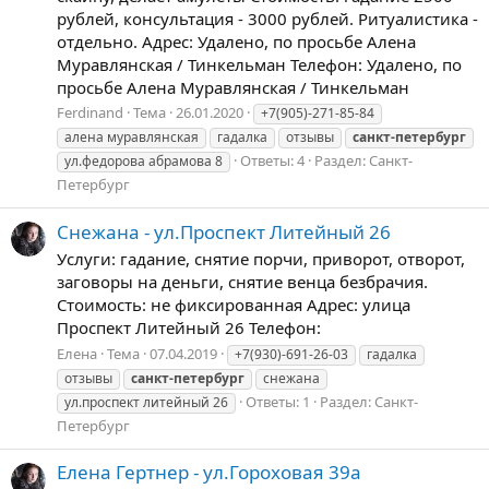
рублей, консультация - 3000 рублей. Ритуалистика -
отдельно. Адрес: Удалено, по просьбе Алена
Муравлянская / Тинкельман Телефон: Удалено, по
просьбе Алена Муравлянская / Тинкельман
Ferdinand
Тема
26.01.2020
+7(905)-271-85-84
алена муравлянская
гадалка
отзывы
санкт-петербург
Ответы: 4
Раздел:
Санкт-
ул.федорова абрамова 8
Петербург
Снежана - ул.Проспект Литейный 26
Услуги: гадание, снятие порчи, приворот, отворот,
заговоры на деньги, снятие венца безбрачия.
Стоимость: не фиксированная Адрес: улица
Проспект Литейный 26 Телефон:
Елена
Тема
07.04.2019
+7(930)-691-26-03
гадалка
отзывы
санкт-петербург
снежана
Ответы: 1
Раздел:
Санкт-
ул.проспект литейный 26
Петербург
Елена Гертнер - ул.Гороховая 39а