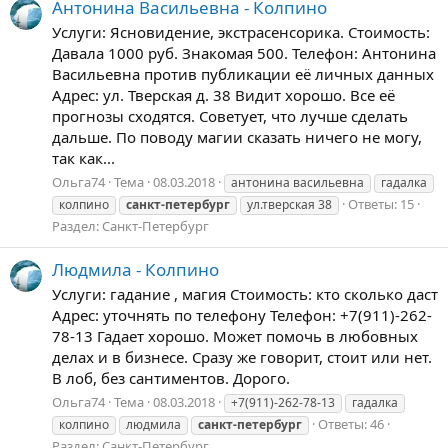
Антонина Васильевна - Колпино
Услуги: Ясновидение, экстрасенсорика. Стоимость:
Давала 1000 руб. Знакомая 500. Телефон: Антонина
Васильевна против публикации её личных данных
Адрес: ул. Тверская д. 38 Видит хорошо. Все её
прогнозы сходятся. Советует, что лучше сделать
дальше. По поводу магии сказать ничего не могу,
так как...
Ольга74
Тема
08.03.2018
антонина васильевна
гадалка
Ответы: 15
колпино
санкт-петербург
ул.тверская 38
Раздел:
Санкт-Петербург
Людмила - Колпино
Услуги: гадание , магия Стоимость: кто сколько даст
Адрес: уточнять по телефону Телефон: +7(911)-262-
78-13 Гадает хорошо. Может помочь в любовных
делах и в бизнесе. Сразу же говорит, стоит или нет.
В лоб, без сантиментов. Дорого.
Ольга74
Тема
08.03.2018
+7(911)-262-78-13
гадалка
Ответы: 46
колпино
людмила
санкт-петербург
Раздел:
Санкт-Петербург