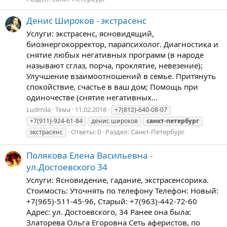
Денис Широков - экстрасенс
Услуги: экстрасенс, ясновидящий,
биоэнергокорректор, парапсихолог. Диагностика и
снятие любых негативных программ (в народе
называют сглаз, порча, проклятие, невезение);
Улучшение взаимоотношений в семье. Притянуть
спокойствие, счастье в ваш дом; Помощь при
одиночестве (снятие негативных...
Ludmila
Тема
11.02.2018
+7(812)-640-08-07
+7(911)-924-61-84
денис широков
санкт-петербург
Ответы: 0
Раздел:
Санкт-Петербург
экстрасенс
Полякова Елена Васильевна -
ул.Достоевского 34
Услуги: Ясновидение, гадание, экстрасенсорика.
Стоимость: Уточнять по телефону Телефон: Новый:
+7(965)-511-45-96, Старый: +7(963)-442-72-60
Адрес: ул. Достоевского, 34 Ранее она была:
Златорева Ольга Егоровна Сеть аферистов, по