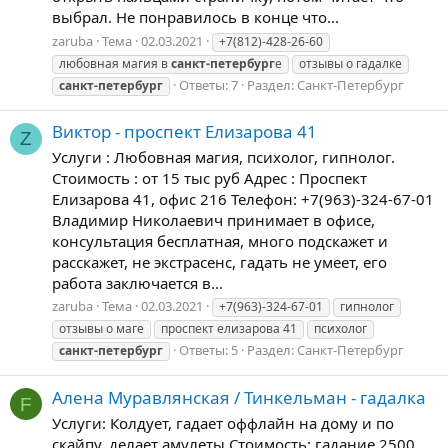
выбрал. Не понравилось в конце что...
zaruba
Тема
02.03.2021
+7(812)-428-26-60
любовная магия в
санкт-петербург
е
отзывы о гадалке
Ответы: 7
Раздел:
Санкт-Петербург
санкт-петербург
Виктор - проспект Елизарова 41
Z
Услуги : Любовная магия, психолог, гипнолог.
Стоимость : от 15 тыс руб Адрес : Проспект
Елизарова 41, офис 216 Телефон: +7(963)-324-67-01
Владимир Николаевич принимает в офисе,
консультация бесплатная, много подскажет и
расскажет, не экстрасенс, гадать не умеет, его
работа заключается в...
zaruba
Тема
02.03.2021
+7(963)-324-67-01
гипнолог
отзывы о маге
проспект елизарова 41
психолог
Ответы: 5
Раздел:
Санкт-Петербург
санкт-петербург
Алена Муравлянская / Тинкельман - гадалка
F
Услуги: Колдует, гадает оффлайн на дому и по
скайпу, делает амулеты Стоимость: гадание 2500