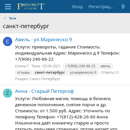
Вход
Регистрация
Теги
санкт-петербург
Авель - ул.Маринеско 9
Е
Услуги: привороты, гадание Стоимость:
индивидуальная Адрес: Маринеско д 9 Телефон:
+7(906)-240-66-22
Елена Т
Тема
03.06.2021
+7(906)-240-66-22
авель
Ответы: 0
отзывы
санкт-петербург
ул.маринеско 9
Раздел:
Санкт-Петербург
Анна - Старый Петергоф
Z
Услуги: Любовная магия, помощь в бизнесе,
денежное пополнение, снятие порчи и др.
Стоимость: от 1.500 руб. Адрес: Уточнить по
телефону Телефон: +7(812)-428-26-60 Анна
Ильинична даёт книжечку старую и просто
открыть пальцами страничку, потом читает что