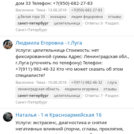
дом 33 Телефон: +7(950)-682-27-83
Василина
Тема
13.08.2018
+7(950)-682-27-83
д.белая гора 33
знахарка
лидия федоровна
отзывы
Ответы: 0
Раздел:
санкт-петербург
целительница
Санкт-Петербург
Людмила Егоровна - г.Луга
Услуги: целительница Стоимость: нет
фиксированной суммы Адрес: Ленинградская обл.,
г.Луга (уточнять по телефону) Телефон:
+7(911)-982-46-32 Кто что может сказать об этом
специалисте?
Василина
Тема
10.08.2018
+7(911)-982-46-32
г.луга
ленинградская область
людмила егоровна
отзывы
Ответы: 7
Раздел:
санкт-петербург
целительница
Санкт-Петербург
Наталья - 1-я Красноармейская 16
Услуги: экстрасенс, диагностика и снятие
негативных влияний (порчи, сглазы, проклятия,