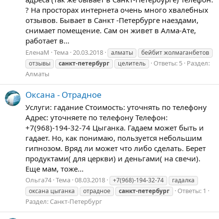
? На просторах интернета очень много хвалебных
отзывов. Бывает в Санкт -Петербурге наездами,
снимает помещение. Сам он живет в Алма-Ате,
работает в...
ЕленаМ
Тема
20.03.2018
алматы
бейбит жолмаганбетов
Ответы: 5
Раздел:
отзывы
санкт-петербург
целитель
Алматы
Оксана - Отрадное
Услуги: гадание Стоимость: уточнять по телефону
Адрес: уточняете по телефону Телефон:
+7(968)-194-32-74 Цыганка. Гадаем может быть и
гадает. Но, как понимаю, пользуется небольшим
гипнозом. Вряд ли может что либо сделать. Берет
продуктами( для церкви) и деньгами( на свечи).
Еще мам, тоже...
Ольга74
Тема
08.03.2018
+7(968)-194-32-74
гадалка
Ответы: 1
оксана цыганка
отрадное
санкт-петербург
Раздел:
Санкт-Петербург