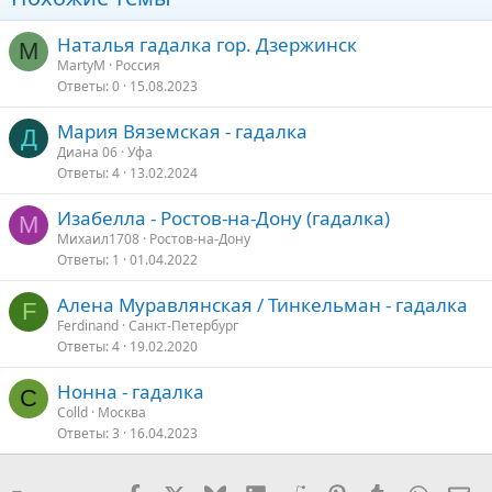
Только личный прием! При себе необходимо иметь пять
любых по размеру и стоимости церковных свечей, для гадания
Наталья гадалка гор. Дзержинск
M
на кофейной гуще - личную чашку.
MartyM
Россия
Ответы
0
15.08.2023
****************************************
Мария Вяземская - гадалка
Лично не была. Хотелось бы услышать отзывы.
Д
Диана 06
Уфа
Ответы
4
13.02.2024
Изабелла - Ростов-на-Дону (гадалка)
М
Михаил1708
Ростов-на-Дону
Ответы
1
01.04.2022
Алена Муравлянская / Тинкельман - гадалка
F
Ferdinand
Санкт-Петербург
Ответы
4
19.02.2020
Нонна - гадалка
C
Colld
Москва
Ответы
3
16.04.2023