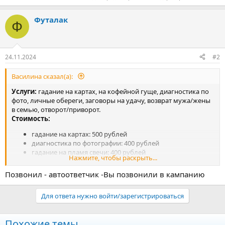
Футалак
Ф
24.11.2024
#2
Василина сказал(а):
Услуги:
гадание на картах, на кофейной гуще, диагностика по
фото, личные обереги, заговоры на удачу, возврат мужа/жены
в семью, отворот/приворот.
Стоимость:
гадание на картах: 500 рублей
диагностика по фотографии: 400 рублей
гадание на пламя свечи: 400 рублей
Нажмите, чтобы раскрыть...
гадание на кофейной гуще: 500 рублей
личный защитный оберег: от 2000 до 2500 рублей
Позвонил - автоответчик -Вы позвонили в кампанию
приворот: цена зависит от ситуации
Адрес:
уточнять по телефону
Для ответа нужно войти/зарегистрироваться
Телефон:
+7(953)-355-80-17, предварительная запись
обязательна!
Похожие темы