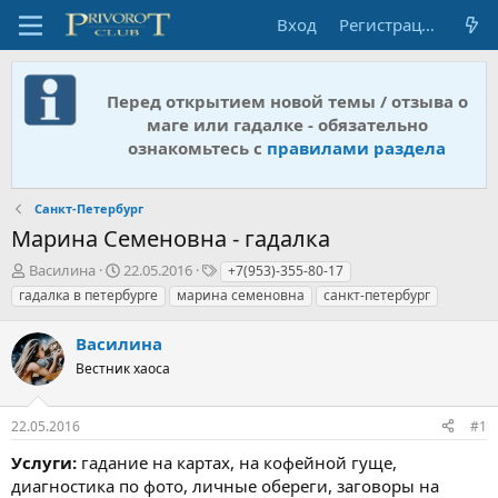
Вход
Регистрация
Перед открытием новой темы / отзыва о
маге или гадалке - обязательно
ознакомьтесь с
правилами раздела
Санкт-Петербург
Марина Семеновна - гадалка
А
Д
Т
Василина
22.05.2016
+7(953)-355-80-17
в
а
е
гадалка в петербурге
марина семеновна
санкт-петербург
т
т
г
о
а
и
Василина
р
н
т
Вестник хаоса
а
е
ч
м
а
22.05.2016
#1
ы
л
а
Услуги:
гадание на картах, на кофейной гуще,
диагностика по фото, личные обереги, заговоры на