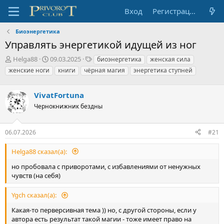
Вход
Регистрация
Биоэнергетика
Управлять энергетикой идущей из ног
А
Д
Т
Helga88
09.03.2025
биоэнергетика
женская сила
в
а
е
женские ноги
книги
чёрная магия
энергетика ступней
т
т
г
о
а
и
р
VivatFortuna
н
т
а
Чернокнижник бездны
е
ч
м
а
ы
л
06.07.2026
#21
а
Helga88 сказал(а):
но пробовала с приворотами, с избавлениями от ненужных
чувств (на себя)
Ygch сказал(а):
Какая-то перверсивная тема )) но, с другой стороны, если у
автора есть результат такой магии - тоже имеет право на