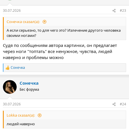
30.07.2026
#23
Сонечка сказал(а):
А если серьезно, то для чего это? Излечение другого человека
своими ногами?
Судя по сообщениям автора картинки, он предлагает
через ноги "топтать" все ненужное, чувства, людей
наверно и проблемы можно
Сонечка
Р
е
а
Сонечка
к
ц
Бес форума
и
и
:
30.07.2026
#24
Lokka сказал(а):
людей наверно