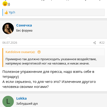
))
Ygch
Р
е
а
Сонечка
к
ц
Бес форума
и
и
:
06.07.2026
#22
Katdislove сказал(а):
Примерно так должно происходить указанное воздействие,
напрямую энергетикой ног на человека, и никак иначе.
Полезное упражнение для пресса, надо взять себе в
тетрадку)
А если серьезно, то для чего это? Излечение другого
человека своими ногами?
Lokka
L
Заблудший дух