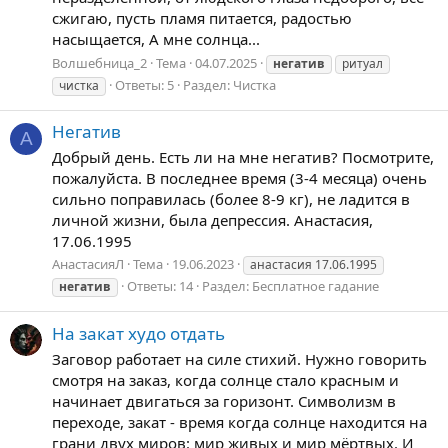
сжигаю, пусть пламя питается, радостью
насыщается, А мне солнца...
Волшебница_2
Тема
04.07.2025
негатив
ритуал
Ответы: 5
Раздел:
Чистка
чистка
Негатив
А
Добрый день. Есть ли на мне негатив? Посмотрите,
пожалуйста. В последнее время (3-4 месяца) очень
сильно поправилась (более 8-9 кг), не ладится в
личной жизни, была депрессия. Анастасия,
17.06.1995
АнастасияЛ
Тема
19.06.2023
анастасия 17.06.1995
Ответы: 14
Раздел:
Бесплатное гадание
негатив
На закат худо отдать
Заговор работает на силе стихий. Нужно говорить
смотря на заказ, когда солнце стало красным и
начинает двигаться за горизонт. Символизм в
переходе, закат - время когда солнце находится на
грани двух миров: мир живых и мир мёртвых. И