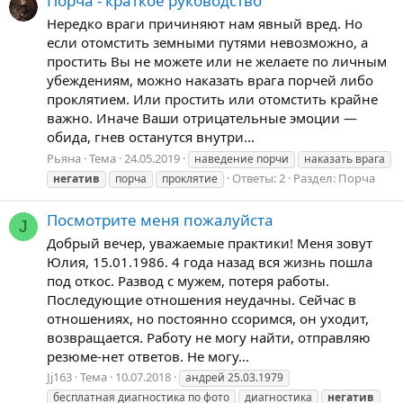
Порча - краткое руководство
Нередко враги причиняют нам явный вред. Но
если отомстить земными путями невозможно, а
простить Вы не можете или не желаете по личным
убеждениям, можно наказать врага порчей либо
проклятием. Или простить или отомстить крайне
важно. Иначе Ваши отрицательные эмоции —
обида, гнев останутся внутри...
Рьяна
Тема
24.05.2019
наведение порчи
наказать врага
Ответы: 2
Раздел:
Порча
негатив
порча
проклятие
Посмотрите меня пожалуйста
J
Добрый вечер, уважаемые практики! Меня зовут
Юлия, 15.01.1986. 4 года назад вся жизнь пошла
под откос. Развод с мужем, потеря работы.
Последующие отношения неудачны. Сейчас в
отношениях, но постоянно ссоримся, он уходит,
возвращается. Работу не могу найти, отправляю
резюме-нет ответов. Не могу...
Jj163
Тема
10.07.2018
андрей 25.03.1979
бесплатная диагностика по фото
диагностика
негатив