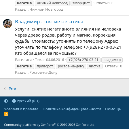
Ответы: 0
негатив
нижний новгород
экзорцист
Раздел:
Нижний Новгород
Владимир - снятие негатива
Услуги: снятие негативного влияния на человека
через древо родов, работу и магию, коррекция
судьбы Стоимость: уточнять по телефону Адрес:
уточнять по телефону Телефон: +7(928)-270-03-21
Кто обращался за помощью?
Василина
Тема
04.06.2016
+7(928)-270-03-21
владимир
Ответы: 0
негатив
приворот
ростов-на-дону
чистка
Раздел:
Ростов-на-Дону
Теги
Русский (RU)
Условия и правила
Политика конфиденциальности
Помощь
R
S
S
®
Community platform by XenForo
© 2010-2026 XenForo Ltd.