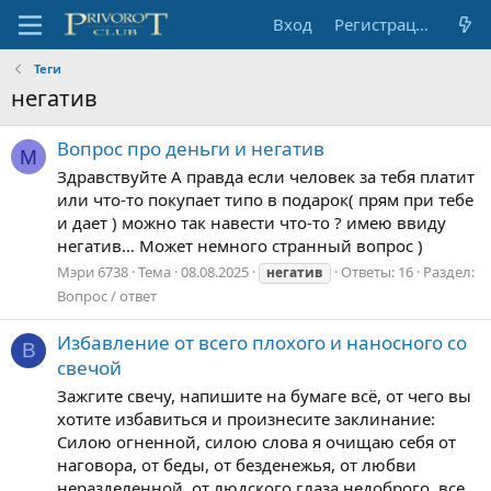
Вход
Регистрация
Теги
негатив
Вопрос про деньги и негатив
М
Здравствуйте А правда если человек за тебя платит
или что-то покупает типо в подарок( прям при тебе
и дает ) можно так навести что-то ? имею ввиду
негатив… Может немного странный вопрос )
Мэри 6738
Тема
08.08.2025
Ответы: 16
Раздел:
негатив
Вопрос / ответ
Избавление от всего плохого и наносного со
В
свечой
Зажгите свечу, напишите на бумаге всё, от чего вы
хотите избавиться и произнесите заклинание:
Силою огненной, силою слова я очищаю себя от
наговора, от беды, от безденежья, от любви
неразделенной, от людского глаза недоброго, все