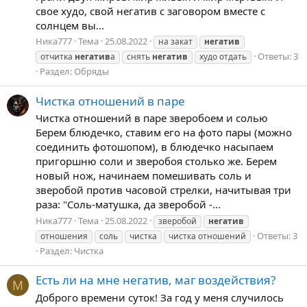
свое худо, свой негатив с заговором вместе с
солнцем вы...
Ника777
Тема
25.08.2022
на закат
негатив
Ответы: 3
отчитка
негатив
а
снять
негатив
худо отдать
Раздел:
Обряды
Чистка отношений в паре
Чистка отношений в паре зверобоем и солью
Берем блюдечко, ставим его на фото пары (можно
соединить фотошопом), в блюдечко насыпаем
пригоршню соли и зверобоя столько же. Берем
новый нож, начинаем помешивать соль и
зверобой против часовой стрелки, начитывая три
раза: "Соль-матушка, да зверобой -...
Ника777
Тема
25.08.2022
зверобой
негатив
Ответы: 3
отношения
соль
чистка
чистка отношений
Раздел:
Чистка
Есть ли на мне негатив, маг воздействия?
М
Доброго времени суток! За год у меня случилось