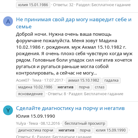
Ответы: 32
Раздел:
Бесплатное гадание
юлия 15.01.1986
Не принимая свой дар могу навредит себе и
А
семье
Доброй ночи. Нужна очень ваша помощь
форумчане пожалуйста. Меня зовут Мадина
10.02.1986 г. рождения. муж Акмал 15.10.1982 г.
рождения. Я очень плохо себя чувствую когда муж
рядом. Головные боли упадок сил негатив хочется
ругаться и ругаться раньше могла собой
контролировать, а сейчас не могу...
Асия07
Тема
17.07.2017
акмал 15.10.1982
гадалка
мадина 10.02.1986
негатив
порча
сглаз
Ответы: 8
Раздел:
Бесплатное гадание
ясновидение
Сделайте диагностику на порчу и негатив
Y
Юлия 15.09.1990
Yulya
Тема
08.12.2016
бесплатный просмотр
диагностика порчи
негатив
порча
юлия 15.09.1990
Ответы: 6
Раздел:
Бесплатное гадание