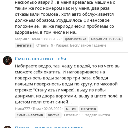
несколько аварий , в меня врезалась машина с
таким же гос номером как и у меня. Два раза
отказывали тормоза , хотя авто обслуживается
должным образом. Ухудшилось финансовое
положение. Так же периодически проблемы со
здоровьем, в том числе и на...
Мария7
Тема
08.08.2022
диагностика
мария 29.05.1994
Ответы: 9
Раздел:
Бесплатное гадание
негатив
Смыть негатив с себя
Набираете ведро, таз, чашу с водой, то из чего вы
сможете себя окатить. И наговариваете на
поверхность воды заговор три раза, обводя
пальцем поверхность воды по кругу, по часовой
стрелке: "Стану азъ (имярек), выду из избы
двирями, из двора воротами, выду в цисто полё, в
цистом поли стоит синей...
Ника777
Тема
02.08.2022
магия
негатив
Ответы: 1
Раздел:
Чистка
смыть
негатив
чистка