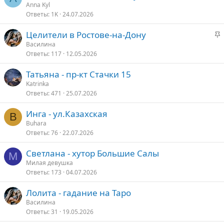
а
Anna Kyl
п
Ответы
1K
24.07.2026
к
л
р
е
З
Целители в Ростове-на-Дону
е
а
Василина
п
о
Ответы
117
12.05.2026
к
л
р
е
Татьяна - пр-кт Стачки 15
е
Katrinka
п
о
Ответы
471
25.07.2026
л
е
Инга - ул.Казахская
B
Buhara
о
Ответы
76
22.07.2026
Светлана - хутор Большие Салы
М
Милая девушка
Ответы
173
04.07.2026
Лолита - гадание на Таро
Василина
Ответы
31
19.05.2026