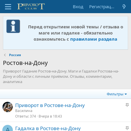
Вход
Регистрация
Перед открытием новой темы / отзыва о
маге или гадалке - обязательно
ознакомьтесь с
правилами раздела
Россия
Ростов-на-Дону
Приворот Гадание Ростов-на-Дону. Маги и Гадалки Ростова-на-
Дону и области с личным приёмом. Отзывы, комментарии,
аналитика
Фильтры
З
Приворот в Ростове-на-Дону
а
Василина
Ответы
374
Вчера в 18:43
к
р
З
Гадалка в Ростове-на-Дону
е
A