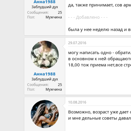
Анна1988
да, также принимает, сов арм
Заблудший дух
Сообщения
25
- - - Добавлено - - -
Пол
Мужчина
была у нее неделю назад и в
29.07.2016
могу написать одно - обрат
в основном к ней обращаются
18,00 тож приема нет,все стр
Анна1988
Заблудший дух
Сообщения
25
Пол
Мужчина
10.08.2016
Возможно, возраст уже дает 
и мне дельные советы давала