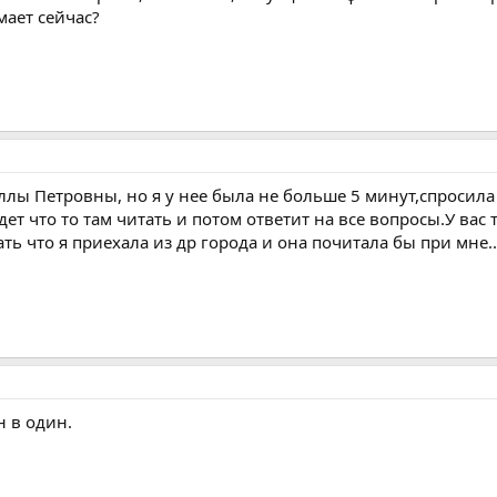
мает сейчас?
лы Петровны, но я у нее была не больше 5 минут,спросила 
ет что то там читать и потом ответит на все вопросы.У вас
ь что я приехала из др города и она почитала бы при мне..
н в один.