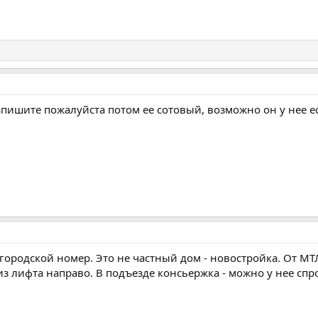
апишите пожалуйста потом ее сотовый, возможно он у нее ес
городской номер. Это не частный дом - новостройка. От МТЛ
 из лифта направо. В подъезде консьержка - можно у нее спро