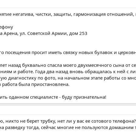
снятие негатива, чистки, защиты, гармонизация отношений,
лефону
а Арена, ул. Советской Армии, дом 253
ого посещения просит иметь связку новых булавок и церков
 лет назад буквально спасла моего двухмесячного сына от с
аниям и работе. Года два назад вновь обращалась к ней с 
ую диагностику по фото, на начальном этапе работы со мно
 работа была приостановлена.
вить оданном специалисте - буду признательна!
, никто не берет трубку, нет ли у вас ее сотового телефон
на разведку тогда, сейчас многие не пользуются домашним 