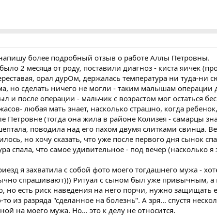
 напишу более подробный отзыв о работе Аллы Петровны.
 было 2 месяца от роду, поставили диагноз - киста яичек (
ереставая, орал дурОм, держалась температура ни туда-ни сю
ма, но сделать ничего не могли - таким малышам операции 
ыл и после операции - мальчик с возрастом мог остаться б
жасов- любая мать знает, насколько страшно, когда ребенок
 Петровне (тогда она жила в районе Колизея - самарцы зна
ептала, поводила над его пахом двумя слитками свинца. Ве
илось, но хочу сказать, что уже после первого дня сынок сп
тура спала, что самое удивительное - под вечер (насколько 
риезд я захватила с собой фото моего тогдашнего мужа - хо
бычно спрашивают))) Ритуал с сыном был уже привычным, а 
но, но есть риск наведения на него порчи, нужно защищать е
о-то из разряда "сделанное на болезнь". А зря... спустя неск
ой на моего мужа. Но... это к делу не относится.