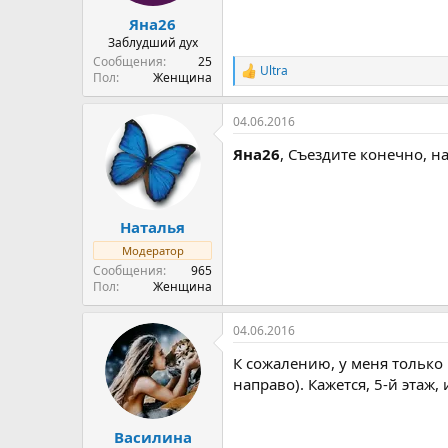
Яна26
Заблудший дух
Сообщения
25
Ultra
Р
Пол
Женщина
е
а
04.06.2016
к
ц
Яна26
, Съездите конечно, н
и
и
:
Наталья
Модератор
Сообщения
965
Пол
Женщина
04.06.2016
К сожалению, у меня только 
направо). Кажется, 5-й этаж,
Василина