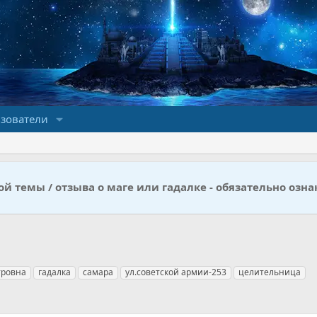
зователи
й темы / отзыва о маге или гадалке - обязательно озна
тровна
гадалка
самара
ул.советской армии-253
целительница