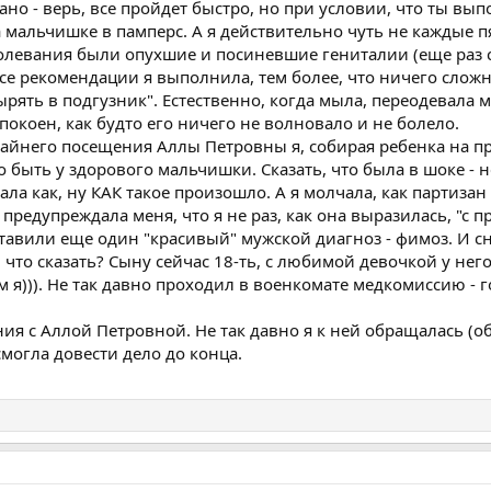
зано - верь, все пройдет быстро, но при условии, что ты 
 мальчишке в памперс. А я действительно чуть не каждые пя
левания были опухшие и посиневшие гениталии (еще раз с
се рекомендации я выполнила, тем более, что ничего сложн
рять в подгузник". Естественно, когда мыла, переодевала 
окоен, как будто его ничего не волновало и не болело.
крайнего посещения Аллы Петровны я, собирая ребенка на про
но быть у здорового мальчишки. Сказать, что была в шоке - 
ла как, ну КАК такое произошло. А я молчала, как партизан 
 предупреждала меня, что я не раз, как она выразилась, "с 
ставили еще один "красивый" мужской диагноз - фимоз. И с
, что сказать? Сыну сейчас 18-ть, с любимой девочкой у него
м я))). Не так давно проходил в военкомате медкомиссию - г
ия с Аллой Петровной. Не так давно я к ней обращалась (об
огла довести дело до конца.