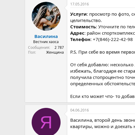
р
н
17.05.2016
т
а
е
ч
Услуги
: просмотр по фото, 
м
а
целительство.
ы
л
Стоимость
: Уточните по те
а
Адрес
: район спорткомплекс
Василина
Телефон
: +7(846)-222-42-98
Вестник хаоса
Сообщения
2 787
P.S. При себе во время перв
Пол
Женщина
От себя добавлю: несколько
избежать, благодаря ее стар
получила стопроцентно точн
определенных обстоятельств
Если кто может что- то доба
04.06.2016
Я
Василина, второй день звоню
квартиры, можно и доехать 