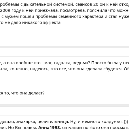
 проблемы с дыхательной системой, сеансов 20 он к ней отх
 2009 году к ней приезжала, посмотрела, пояснила что мож
да с мужем пошли проблемы семейного характера и стал нуже
о не дало никакого эффекта.
, а она вообще кто - маг, гадалка, ведьма? Просто была у не
ыла, конечно, надеюсь, что все, что она сделала сбудется. О
я то, что она делает?
щая, знахарка, целительница. Ну, и немного колдунья. ))) Та
дает. Но Вы правы,
Анна1998
, ситуации по фото она просмат