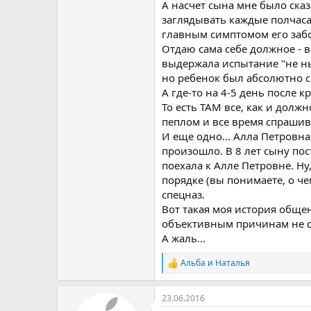
А насчет сына мне было ска
заглядывать каждые полчаса
главным симптомом его забо
Отдаю сама себе должное - в
выдержала испытание "не ны
но ребенок был абсолютно сп
А где-то на 4-5 день после 
То есть ТАМ все, как и долж
пеплом и все время спрашива
И еще одно... Алла Петровна
произошло. В 8 лет сыну по
поехала к Алле Петровне. Ну
порядке (вы понимаете, о че
спецназ.
Вот такая моя история общен
объективным причинам не см
А жаль...
Альба
и
Наталья
Р
е
а
23.06.2016
к