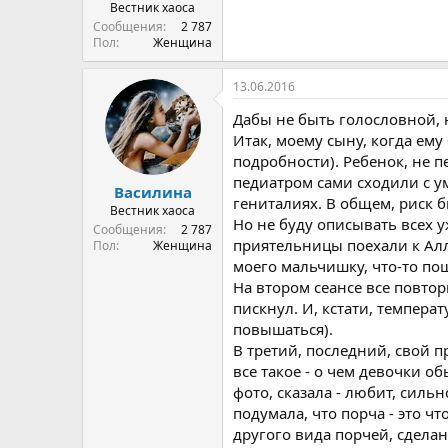
Вестник хаоса
Сообщения
2 787
Пол
Женщина
13.06.2016
Дабы не быть голословной,
Итак, моему сыну, когда ему
подробности). Ребенок, не п
педиатром сами сходили с у
Василина
гениталиях. В общем, риск б
Вестник хаоса
Но не буду описывать всех у
Сообщения
2 787
приятельницы поехали к Алле
Пол
Женщина
моего мальчишку, что-то пош
На втором сеансе все повтор
пискнул. И, кстати, темпера
повышаться).
В третий, последний, свой п
все такое - о чем девочки о
фото, сказала - любит, силь
подумала, что порча - это чт
другого вида порчей, сделанн