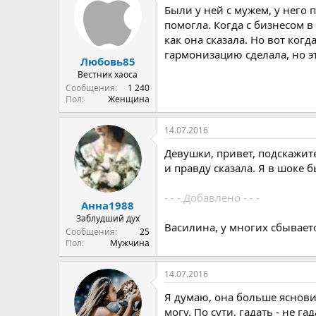
ц
Были у ней с мужем, у него
и
и
помогла. Когда с бизнесом в
:
как она сказала. Но вот ког
гармонизацию сделала, но эт
Любовь85
Вестник хаоса
Сообщения
1 240
Пол
Женщина
14.07.2016
Девушки, привет, подскажите
и правду сказала. Я в шоке б
- - - Добавлено - - -
Анна1988
Заблудший дух
Василина, у многих сбываетс
Сообщения
25
Пол
Мужчина
14.07.2016
Я думаю, она больше ясновидя
могу. По сути, гадать - не га