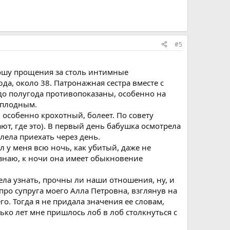
#5
прошу прощения за столь интимные
да, около 38. Патронажная сестра вместе с
до полугода противопоказаны, особенно на
есплодным.
, особенно крохотный, болеет. По совету
ют, где это). В первый день бабушка осмотрела
лела приехать через день.
ал у меня всю ночь, как убитый, даже не
я знаю, к ночи она имеет обыкновение
тела узнать, прочны ли наши отношения, ну, и
про супруга моего Алла Петровна, взглянув на
го. Тогда я не придала значения ее словам,
олько лет мне пришлось лоб в лоб столкнуться с