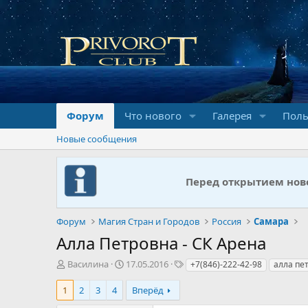
Форум
Что нового
Галерея
Поль
Новые сообщения
Перед открытием ново
Форум
Магия Стран и Городов
Россия
Самара
Алла Петровна - СК Арена
А
Д
Т
Василина
17.05.2016
+7(846)-222-42-98
алла пе
в
а
е
т
т
г
1
2
3
4
Вперёд
о
а
и