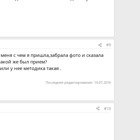
#9
меня с чем я пришла,забрала фото и сказала
 такой же был прием?
или у нее методика такая .
Последнее редактирование:
14.07.2016
#10