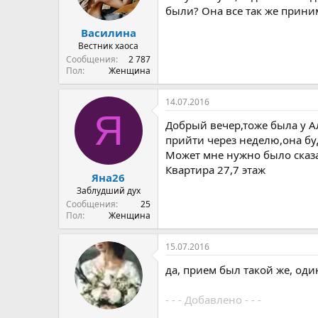
были? Она все так же прини
Василина
Вестник хаоса
Сообщения
2 787
Пол
Женщина
14.07.2016
Я
Добрый вечер,тоже была у Ал
прийти через неделю,она буд
Может мне нужно было сказат
Квартира 27,7 этаж
Яна26
Заблудший дух
Сообщения
25
Пол
Женщина
15.07.2016
да, прием был такой же, оди
- - - Добавлено - - -