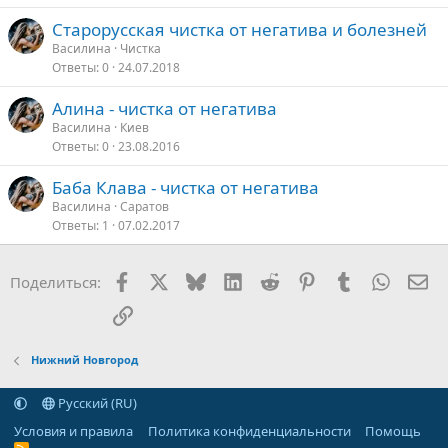
Старорусская чистка от негатива и болезней
Василина
Чистка
Ответы
0
24.07.2018
Алина - чистка от негатива
Василина
Киев
Ответы
0
23.08.2016
Баба Клава - чистка от негатива
Василина
Саратов
Ответы
1
07.02.2017
Facebook
X
Bluesky
LinkedIn
Reddit
Pinterest
Tumblr
WhatsA
Эл
Поделиться:
Ссылка
Нижний Новгород
Русский (RU)
Условия и правила
Политика конфиденциальности
Помощь