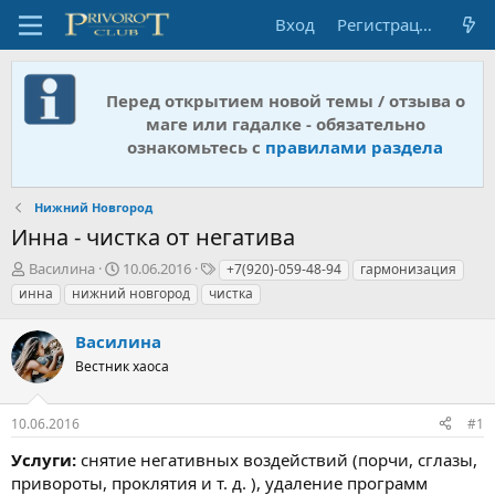
Вход
Регистрация
Перед открытием новой темы / отзыва о
маге или гадалке - обязательно
ознакомьтесь с
правилами раздела
Нижний Новгород
Инна - чистка от негатива
А
Д
Т
Василина
10.06.2016
+7(920)-059-48-94
гармонизация
в
а
е
инна
нижний новгород
чистка
т
т
г
о
а
и
Василина
р
н
т
Вестник хаоса
а
е
ч
м
а
10.06.2016
#1
ы
л
а
Услуги:
снятие негативных воздействий (порчи, сглазы,
привороты, проклятия и т. д. ), удаление программ