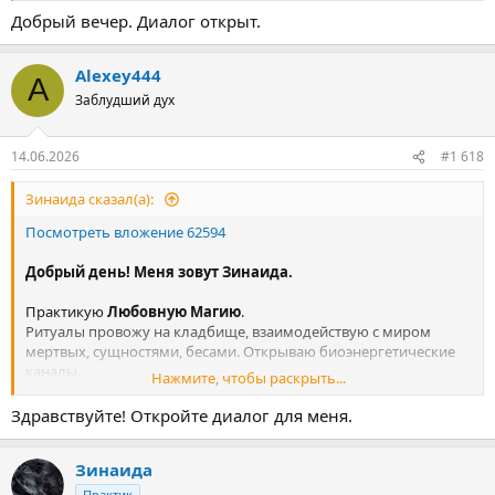
Добрый вечер. Диалог открыт.
Alexey444
A
Заблудший дух
14.06.2026
#1 618
Зинаида сказал(а):
Посмотреть вложение 62594
Добрый день! Меня зовут Зинаида.
Практикую
Любовную Магию
.
Ритуалы провожу на кладбище, взаимодействую с миром
мертвых, сущностями, бесами. Открываю биоэнергетические
каналы.
Нажмите, чтобы раскрыть...
Мои услуги:
Здравствуйте! Откройте диалог для меня.
Диагностика
- на предмет постановки приворотных работ,
Зинаида
негатив, порчи, вопросы личной жизни, финансы, подселенцы.
Чистки
– избавление от негатива, снятие любовной магии,
Практик