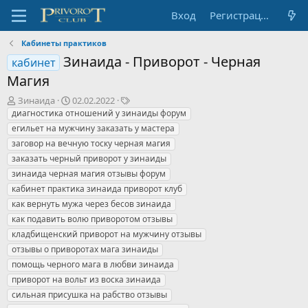
Вход
Регистрация
Кабинеты практиков
Зинаида - Приворот - Черная
кабинет
Магия
А
Д
Т
Зинаида
02.02.2022
в
а
е
диагностика отношений у зинаиды форум
т
т
г
егильет на мужчину заказать у мастера
о
а
и
заговор на вечную тоску черная магия
р
н
заказать черный приворот у зинаиды
т
а
зинаида черная магия отзывы форум
е
ч
м
а
кабинет практика зинаида приворот клуб
ы
л
как вернуть мужа через бесов зинаида
а
как подавить волю приворотом отзывы
кладбищенский приворот на мужчину отзывы
отзывы о приворотах мага зинаиды
помощь черного мага в любви зинаида
приворот на вольт из воска зинаида
сильная присушка на рабство отзывы