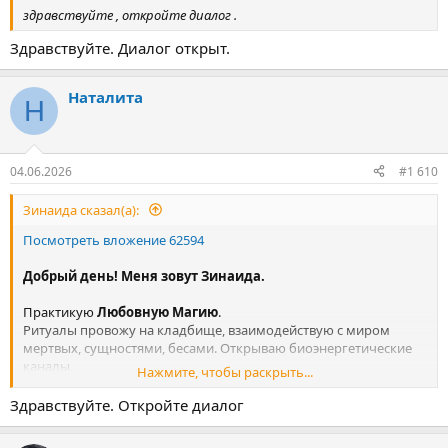
здравствуйте , откройте диалог .
Здравствуйте. Диалог открыт.
Наталита
Н
04.06.2026
#1 610
Зинаида сказал(а):
Посмотреть вложение 62594
Добрый день! Меня зовут Зинаида.
Практикую
Любовную Магию
.
Ритуалы провожу на кладбище, взаимодействую с миром
мертвых, сущностями, бесами. Открываю биоэнергетические
каналы.
Нажмите, чтобы раскрыть...
Мои услуги:
Здравствуйте. Откройте диалог
Диагностика
- на предмет постановки приворотных работ,