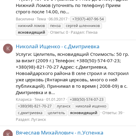
Нижний Ломов (уточнять по телефону) Прием
строго после 14.00, по...
Василина
Тема
06.09.2017
+7(937)-407-96-54
нижний ломов
пенза
сергей шленников
Ответы: 0
Раздел:
Пенза
ясновидящий
Николай Ищенко - с.Дмитриевка
К
Услуги: Целитель, ясновидящий Стоимость: 50 гр.
за визит (2009 г.) Телефон: +380(50)-574-07-23;
+380(98)-821-70-27 Адрес: с.Дмитриевка,
Новоайдарского района В селе строил и построил
уже церковь (Янтарная церковь, много о ней
публикаций). Принимал в то время ( 2008-09) в с.
Дмитриевка и в...
Клариса
Тема
01.01.2017
+380(50)-574-07-23
+380(98)-821-70-27
луганск
николай ищенко
Ответы: 39
с.дмитриевка
целитель
ясновидящий
Раздел:
Луганск
Вячеслав Михайлович - п.Успенка
К