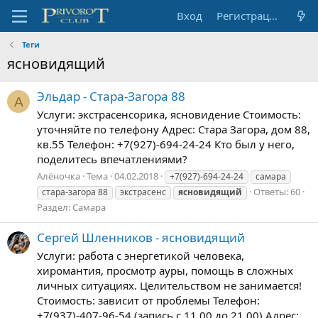
Вход
Регистрация
Теги
ясновидящий
Эльдар - Стара-Загора 88
А
Услуги: экстрасенсорика, ясновидение Стоимость:
уточняйте по телефону Адрес: Стара Загора, дом 88,
кв.55 Телефон: +7(927)-694-24-24 Кто был у него,
поделитесь впечатлениями?
Алёночка
Тема
04.02.2018
+7(927)-694-24-24
самара
Ответы: 60
стара-загора 88
экстрасенс
ясновидящий
Раздел:
Самара
Сергей Шленников - ясновидящий
Услуги: работа с энергетикой человека,
хиромантия, просмотр ауры, помощь в сложных
личных ситуациях. Целительством не занимается!
Стоимость: зависит от проблемы Телефон:
+7(937)-407-96-54 (запись с 11.00 до 21.00) Адрес: