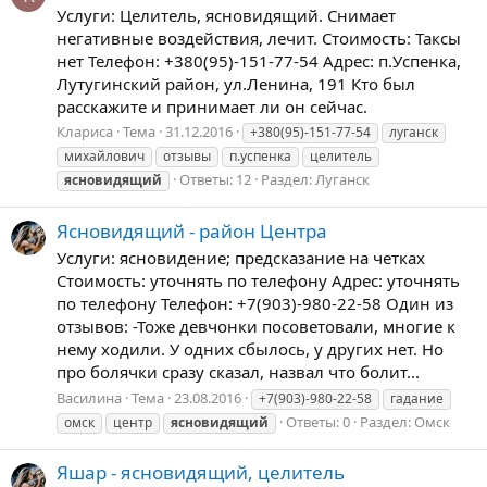
Услуги: Целитель, ясновидящий. Снимает
негативные воздействия, лечит. Стоимость: Таксы
нет Телефон: +380(95)-151-77-54 Адрес: п.Успенка,
Лутугинский район, ул.Ленина, 191 Кто был
расскажите и принимает ли он сейчас.
Клариса
Тема
31.12.2016
+380(95)-151-77-54
луганск
михайлович
отзывы
п.успенка
целитель
Ответы: 12
Раздел:
Луганск
ясновидящий
Ясновидящий - район Центра
Услуги: ясновидение; предсказание на четках
Стоимость: уточнять по телефону Адрес: уточнять
по телефону Телефон: +7(903)-980-22-58 Один из
отзывов: -Тоже девчонки посоветовали, многие к
нему ходили. У одних сбылось, у других нет. Но
про болячки сразу сказал, назвал что болит...
Василина
Тема
23.08.2016
+7(903)-980-22-58
гадание
Ответы: 0
Раздел:
Омск
омск
центр
ясновидящий
Яшар - ясновидящий, целитель