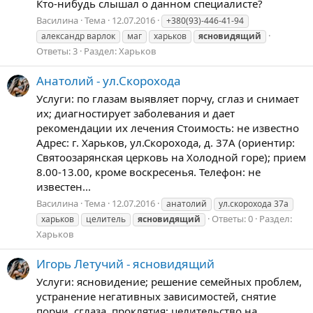
Кто-нибудь слышал о данном специалисте?
Василина
Тема
12.07.2016
+380(93)-446-41-94
александр варлок
маг
харьков
ясновидящий
Ответы: 3
Раздел:
Харьков
Анатолий - ул.Скорохода
Услуги: по глазам выявляет порчу, сглаз и снимает
их; диагностирует заболевания и дает
рекомендации их лечения Стоимость: не известно
Адрес: г. Харьков, ул.Скорохода, д. 37А (ориентир:
Святоозарянская церковь на Холодной горе); прием
8.00-13.00, кроме воскресенья. Телефон: не
известен...
Василина
Тема
12.07.2016
анатолий
ул.скорохода 37а
Ответы: 0
Раздел:
харьков
целитель
ясновидящий
Харьков
Игорь Летучий - ясновидящий
Услуги: ясновидение; решение семейных проблем,
устранение негативных зависимостей, снятие
порчи, сглаза, проклятия; целительство на