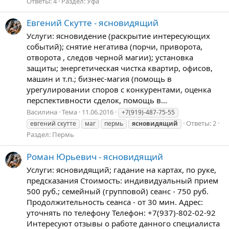
Ответы: 4
Раздел:
Уфа
Евгений Скутте - ясновидящий
Услуги: ясновидение (раскрытие интересующих
событий); снятие негатива (порчи, приворота,
отворота , следов черной магии); установка
защиты; энергетическая чистка квартир, офисов,
машин и т.п.; бизнес-магия (помощь в
урегулировании споров с конкурентами, оценка
перспективности сделок, помощь в...
Василина
Тема
11.06.2016
+7(919)-487-75-55
Ответы: 2
евгений скутте
маг
пермь
ясновидящий
Раздел:
Пермь
Роман Юрьевич - ясновидящий
Услуги: ясновидящий; гадание на картах, по руке,
предсказания Стоимость: индивидуальный прием
500 руб.; семейный (групповой) сеанс - 750 руб.
Продолжительность сеанса - от 30 мин. Адрес:
уточнять по телефону Телефон: +7(937)-802-02-92
Интересуют отзывы о работе данного специалиста