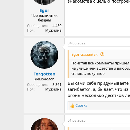
знакомства с целью построе
а
Egor
Чернокнижник
бездны
Сообщения
4 450
Пол
Мужчина
04.05.2022
Egor сказал(а):
Почитав все комменты пришел к
на улице или в детстве и влюби
сплошь покупное.
Forgotten
Демонолог
Вы сами себе придумываете 
Сообщения
3 361
загибается, а, бывает, что 
Пол
Мужчина
огонь несколько десятков лет
Светка
Р
е
а
01.08.2025
к
ц