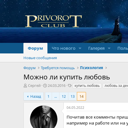
Форум
Что нового
Галерея
Поль
Новые сообщения
Форум
Требуется помощь
Психология
Можно ли купить любовь
А
Д
Т
Сергей
24.03.2016
купить любовь
любовь за де
в
а
е
т
т
г
Назад
1
...
12
13
14
о
а
и
р
н
04.05.2022
т
а
е
ч
Почитав все комменты прише
м
а
например на работе или на у
ы
л