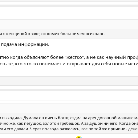
я с женщиной в зале, он комик больше чем психолог.
а подача информации.
но когда объясняют более "жестко", а не как научный пр
сть те, кто что-то понимает и открывает для себя новые ист
ж выходила. Думала он очень богат, ездил на арендованной машине м
чно же, как петушок, золотой гребешок. А за душой ничего. Когда она
ли его давали. Через полгода развелись, все по той же причине - денег