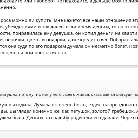
 подходите или наоборот не подходите, а дальше можно ли
зненно.
проса можно ли купить, мне кажется все наши отношения эт
 убеждениями и так далее, если время деньги, то на отно
сти, понравилась ему девушка, он копил деньги на квартир
и, цепочки, цветы и подарки, даже кредит взял. Побарахтали
ся она судя по его подаркам думала он несметно богат. Поэт
реоценены они очень сильно.
на ушла, потому что нет у него своего жилья, оказывается она судя п
амуж выходила. Думала он очень богат, ездил на арендован
ды. Выглядел конечно же, как петушок, золотой гребешок. А
ужем была. Деньги на свадьбу родители его давали. Через п