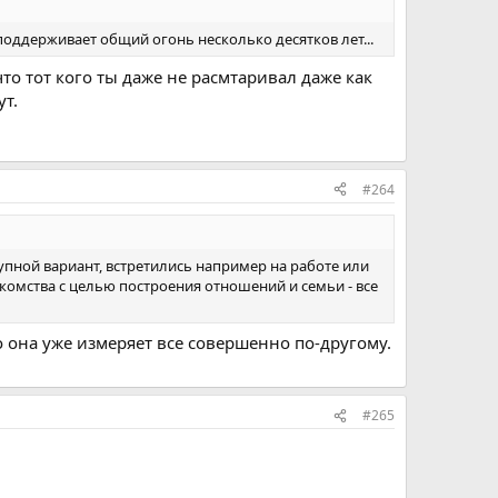
 поддерживает общий огонь несколько десятков лет...
то тот кого ты даже не расмтаривал даже как
ут.
#264
упной вариант, встретились например на работе или
накомства с целью построения отношений и семьи - все
о она уже измеряет все совершенно по-другому.
#265