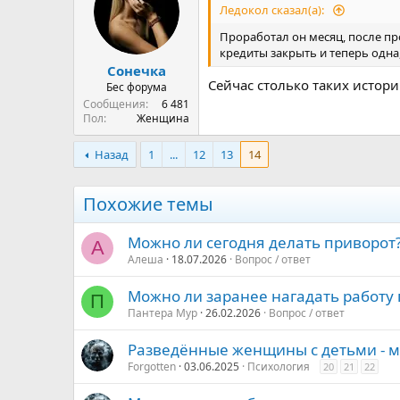
и
Ледокол сказал(а):
и
:
Проработал он месяц, после пр
кредиты закрыть и теперь одна,
Сонечка
Сейчас столько таких истори
Бес форума
Сообщения
6 481
Пол
Женщина
Назад
1
...
12
13
14
Похожие темы
Можно ли сегодня делать приворот
А
Алеша
18.07.2026
Вопрос / ответ
Можно ли заранее нагадать работу 
П
Пантера Мур
26.02.2026
Вопрос / ответ
Разведённые женщины с детьми - м
Forgotten
03.06.2025
Психология
20
21
22