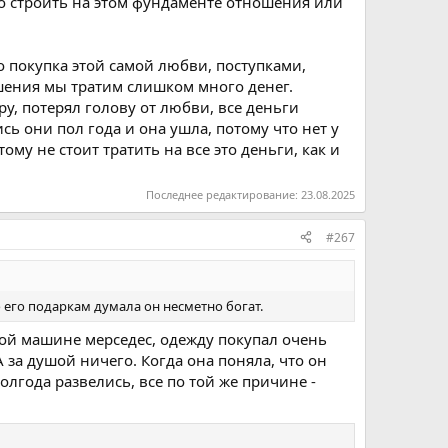
бо строить на этом фундаменте отношения или
о покупка этой самой любви, поступками,
шения мы тратим слишком много денег.
у, потерял голову от любви, все деньги
сь они пол года и она ушла, потому что нет у
ому не стоит тратить на все это деньги, как и
Последнее редактирование:
23.08.2025
#267
о его подаркам думала он несметно богат.
ной машине мерседес, одежду покупал очень
 за душой ничего. Когда она поняла, что он
олгода развелись, все по той же причине -