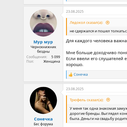
е
а
23.08.2025
к
ц
и
Ледокол сказал(а):
и
:
не сдержался и пошел толкатьс
Для каждого человека важн
Мур мур
Чернокнижник
бездны
Мне больше доходчиво понят
Сообщения
5 099
Если ввели его слушателей е
Пол
Женщина
хорошо.
Сонечка
Р
е
а
23.08.2025
к
ц
и
Трюфель сказал(а):
и
:
У меня так одна знакомая заму
дорогие бренды. Выглядел коне
была. Деньги на свадьбу родите
Сонечка
Бес форума