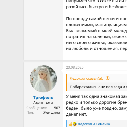
например что в сексе вы ей
разойтись быстро и безболе
По поводу самой ветки и во
вложениями, манипуляциями,
Был знакомый в моей молодо
потратил на колечки, сережк
него своего жилья, оказывает
на любовь и отношения, пе
23.08.2025
Ледокол сказал(а):
Побарахтались они пол года и о
У меня так одна знакомая з
Трюфель
редко и только дорогие брен
Адепт тьмы
беден, было уже поздно, зам
Сообщения
507
Пол
Женщина
денег нет.
Ледокол
и
Сонечка
Р