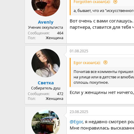
и
Forgotten сказал(а):
и
:
а, бывает, что из "искусственн
Вот очень с вами соглашусь.
Avenly
партнера, ставится для тебя
Ученик оккультиста
Сообщения
464
Пол
Женщина
01.08.2025
Egor сказал(а):
Почитав все комменты пришел к
на улице или в детстве и влюби
сплошь покупное.
Светка
Собиратель душ
Если у женщины нет ничего, 
Сообщения
472
Пол
Женщина
23.08.2025
@Egor
, я недавно смотрел ро
Мне понравилась высказан