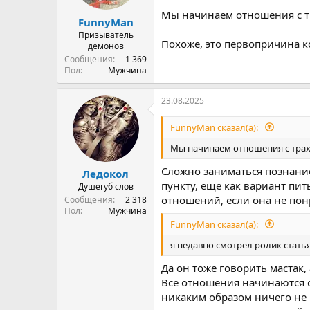
Мы начинаем отношения с тр
FunnyMan
Призыватель
Похоже, это первопричина 
демонов
Сообщения
1 369
Пол
Мужчина
23.08.2025
FunnyMan сказал(а):
Мы начинаем отношения с траха
Сложно заниматься познание
Ледокол
пункту, еще как вариант пит
Душегуб слов
отношений, если она не понр
Сообщения
2 318
Пол
Мужчина
FunnyMan сказал(а):
я недавно смотрел ролик стать
Да он тоже говорить мастак,
Все отношения начинаются с 
никаким образом ничего не 