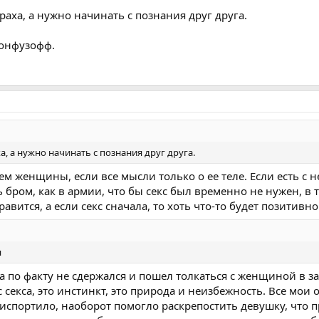
аха, а нужно начинать с познания друг друга.
конфузофф.
, а нужно начинать с познания друг друга.
м женщины, если все мысли только о ее теле. Если есть с 
ь бром, как в армии, что бы секс был временно не нужен, в 
авится, а если секс сначала, то хоть что-то будет позитивн
я
 а по факту не сдержался и пошел толкаться с женщиной в з
секса, это инстинкт, это природа и неизбежность. Все мои 
испортило, наоборот помогло раскрепостить девушку, что п