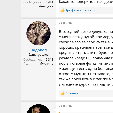
Какая-то поверхностная деви
Сообщения
6 481
Пол
Женщина
Трюфель
и
Ледокол
Р
е
а
24.08.2025
к
ц
В соседней ветке девушка на
и
и
У меня есть другой пример, 
:
свозила его за свой счет на 
хорошо, красивая пара, все д
Ледокол
кредиты кто платить будет, 
Душегуб слов
раздала кредиты, получила 
Сообщения
2 318
постит старые фотки из инст
Пол
Мужчина
У женщин есть одна большая
откос. У мужчин нет такого,
так же локомотив и так же м
интернете курсы, как найти 
Сонечка
Р
е
а
24.08.2025
к
ц