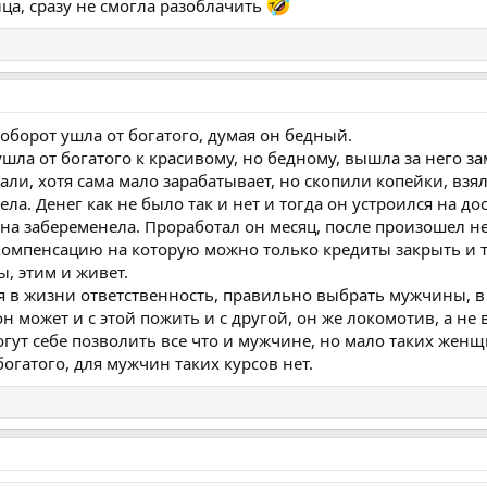
ца, сразу не смогла разоблачить
оборот ушла от богатого, думая он бедный.
ушла от богатого к красивому, но бедному, вышла за него за
Бали, хотя сама мало зарабатывает, но скопили копейки, взял
ела. Денег как не было так и нет и тогда он устроился на до
она забеременела. Проработал он месяц, после произошел не
компенсацию на которую можно только кредиты закрыть и т
ы, этим и живет.
 в жизни ответственность, правильно выбрать мужчины, в
 он может и с этой пожить и с другой, он же локомотив, а н
огут себе позволить все что и мужчине, но мало таких женщ
богатого, для мужчин таких курсов нет.