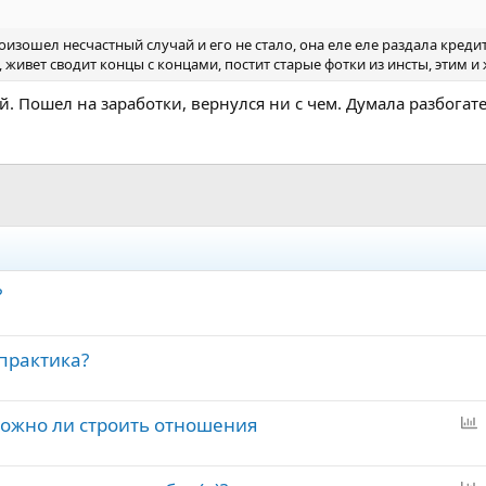
оизошел несчастный случай и его не стало, она еле еле раздала кре
 живет сводит концы с концами, постит старые фотки из инсты, этим и 
й. Пошел на заработки, вернулся ни с чем. Думала разбогате
?
практика?
ожно ли строить отношения
п
р