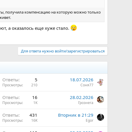
диты, получила компенсацию на которую можно только
живет.
ют, а оказалось еще хуже стало.
Для ответа нужно войти/зарегистрироваться
Ответы
5
18.07.2026
Просмотры
210
Соня77
Ответы
16
28.02.2026
Просмотры
1K
Грознега
О
Ответы
431
Вторник в 21:29
Просмотры
16K
Egor