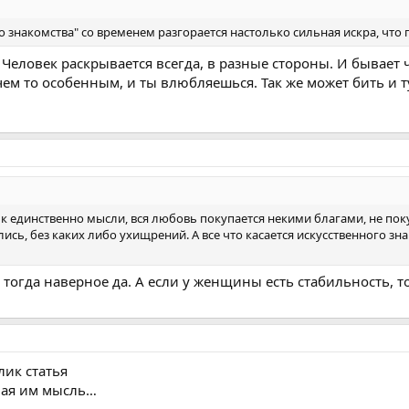
ого знакомства" со временем разгорается настолько сильная искра, что
 Человек раскрывается всегда, в разные стороны. И бывает ч
 чем то особенным, и ты влюбляешься. Так же может бить и т
 единственно мысли, вся любовь покупается некими благами, не пок
лись, без каких либо ухищрений. А все что касается искусственного з
тогда наверное да. А если у женщины есть стабильность, т
лик статья
ная им мысль…