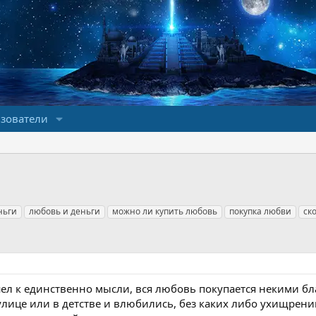
зователи
ньги
любовь и деньги
можно ли купить любовь
покупка любви
ск
л к единственно мысли, вся любовь покупается некими бла
лице или в детстве и влюбились, без каких либо ухищрений.