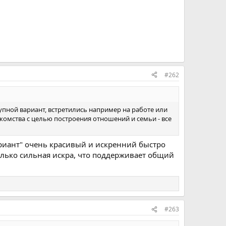
#262
упной вариант, встретились например на работе или
накомства с целью построения отношений и семьи - все
ариант" очень красивый и искренний быстро
столько сильная искра, что поддерживает общий
#263