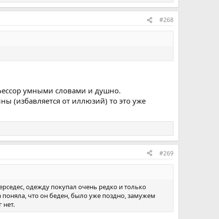
#268
офессор умными словами и душно.
ины (избавляется от иллюзий) то это уже
#269
ерседес, одежду покупал очень редко и только
 поняла, что он беден, было уже поздно, замужем
 нет.