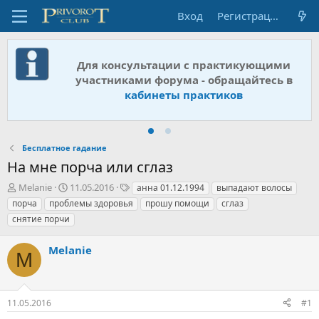
Вход
Регистрация
Для консультации с практикующими
участниками форума - обращайтесь в
кабинеты практиков
Бесплатное гадание
На мне порча или сглаз
А
Д
Т
Melanie
11.05.2016
анна 01.12.1994
выпадают волосы
в
а
е
порча
проблемы здоровья
прошу помощи
сглаз
т
т
г
снятие порчи
о
а
и
р
н
Melanie
т
а
M
е
ч
м
а
ы
л
а
11.05.2016
#1