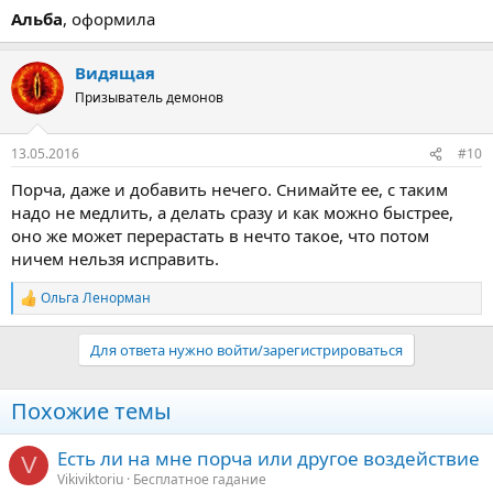
Альба
, оформила
Видящая
Призыватель демонов
13.05.2016
#10
Порча, даже и добавить нечего. Снимайте ее, с таким
надо не медлить, а делать сразу и как можно быстрее,
оно же может перерастать в нечто такое, что потом
ничем нельзя исправить.
Ольга Ленорман
Р
е
а
Для ответа нужно войти/зарегистрироваться
к
ц
и
Похожие темы
и
:
Есть ли на мне порча или другое воздействие
V
Vikiviktoriu
Бесплатное гадание