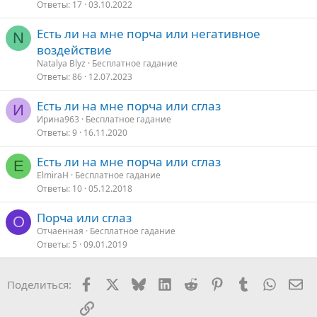
Ответы
17
03.10.2022
Есть ли на мне порча или негативное
N
воздействие
Natalya Blyz
Бесплатное гадание
Ответы
86
12.07.2023
Есть ли на мне порча или сглаз
И
Ирина963
Бесплатное гадание
Ответы
9
16.11.2020
Есть ли на мне порча или сглаз
E
ElmiraH
Бесплатное гадание
Ответы
10
05.12.2018
Порча или сглаз
О
Отчаенная
Бесплатное гадание
Ответы
5
09.01.2019
Facebook
X
Bluesky
LinkedIn
Reddit
Pinterest
Tumblr
WhatsA
Эл
Поделиться:
Ссылка