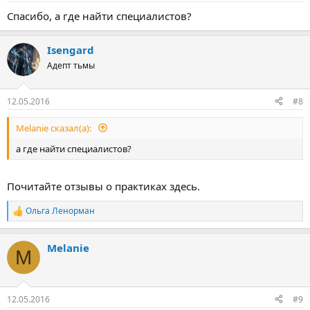
Спасибо, а где найти специалистов?
Isengard
Адепт тьмы
12.05.2016
#8
Melanie сказал(а):
а где найти специалистов?
Почитайте отзывы о практиках здесь.
Ольга Ленорман
Р
е
а
Melanie
к
M
ц
и
и
:
12.05.2016
#9