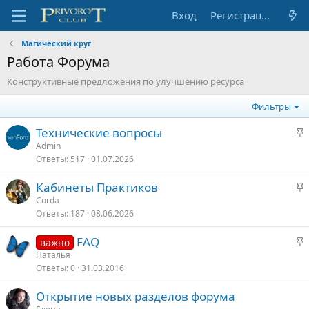
Вход
Регистрация
Магический круг
Работа Форума
Конструктивные предложения по улучшению ресурса
Фильтры
З
Технические вопросы
а
Admin
Ответы
517
01.07.2026
к
р
З
Кабинеты Практиков
е
а
Corda
п
Ответы
187
08.06.2026
к
л
р
е
З
FAQ
важно
е
а
Наталья
п
о
Ответы
0
31.03.2016
к
л
р
е
Открытие новых разделов форума
е