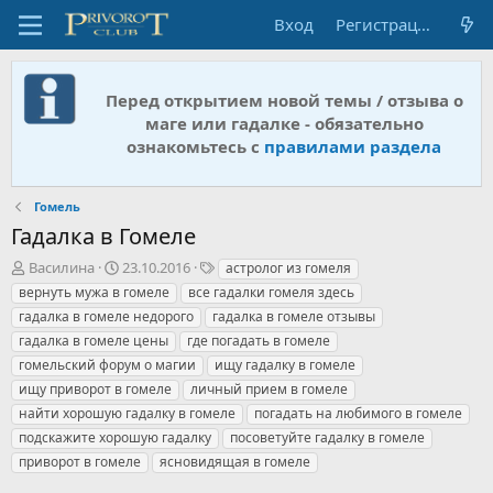
Вход
Регистрация
Перед открытием новой темы / отзыва о
маге или гадалке - обязательно
ознакомьтесь с
правилами раздела
Гомель
Гадалка в Гомеле
А
Д
Т
Василина
23.10.2016
астролог из гомеля
в
а
е
вернуть мужа в гомеле
все гадалки гомеля здесь
т
т
г
гадалка в гомеле недорого
гадалка в гомеле отзывы
о
а
и
гадалка в гомеле цены
где погадать в гомеле
р
н
гомельский форум о магии
т
а
ищу гадалку в гомеле
е
ч
ищу приворот в гомеле
личный прием в гомеле
м
а
найти хорошую гадалку в гомеле
погадать на любимого в гомеле
ы
л
подскажите хорошую гадалку
посоветуйте гадалку в гомеле
а
приворот в гомеле
ясновидящая в гомеле