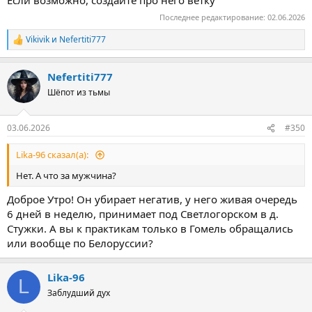
Если возможно, создайте про него ветку
Последнее редактирование:
02.06.2026
Vikivik
и
Nefertiti777
Р
е
а
Nefertiti777
к
ц
Шёпот из тьмы
и
и
:
03.06.2026
#350
Lika-96 сказал(а):
Нет. А что за мужчина?
Доброе Утро! Он убирает негатив, у него живая очередь
6 дней в неделю, принимает под Светлогорском в д.
Стужки. А вы к практикам только в Гомель обращались
или вообще по Белоруссии?
Lika-96
L
Заблудший дух