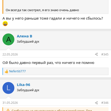
Он всегда так смотрел, я его знаю очень давно
А вы у него раньше тоже гадали и ничего не сбылось?
Алена В
А
Заблудший дух
22.05.2026
#345
Ой было давно первый раз, что ничего не помню
Nefertiti777
Р
е
а
Lika-96
к
L
ц
Заблудший дух
и
и
:
31.05.2026
#346
Сообщение не относящееся к обсуждаемой теме. При