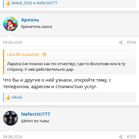
Miledi_2026
и
Nefertiti777
Р
е
а
Ариэль
к
ц
Хранитель хаоса
и
и
:
04.06.2026
#354
Lika-96 сказал(а):
Лариса (не помню как по отчеству), где-то Волотове или в ту
сторону. У неё действительно дар.
Что бы и другие о ней узнали, откройте тему, с
телефоном, адресом и стоимостью услуг.
Vikivik
Р
е
а
Nefertiti777
к
ц
Шёпот из тьмы
и
и
:
04.06.2026
#355