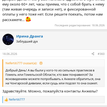
ему около 60+ лет, часы приема, что с собой брать к нему
(там живая очередь и записи нет), и фиксированной
оплаты у него тоже нет. Если решите поехать, потом нам
расскажете…
Последнее редактирование:
18.06.2026
Ирина Дранга
Заблудший дух
18.06.2026
#360
Nefertiti777 сказал(а):
Добрый День! А вы были у кого-то из сильных практиков в
Гомель или Гомельской Области, кто вам понравился? За
ясновидением можете попробывать к Анжеле обратиться, она
на Чонгарской дивизии, если сущь или подсел то она скажет.
Здравствуйте. Можно, пожалуйста контакты Анжелы?
Nefertiti777
Р
е