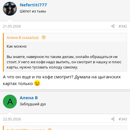
а
Nefertiti777
к
ц
Шёпот из тьмы
и
и
:
21.05.2026
#342
Алена В сказал(а):
Как можно
Вы знаете, наверное по таким делам, онлайн обращаться не
стоит. У него же кофе надо выпить, он смотрит в чашку и плюс
карты, нужно тусовать колоду самому.
А что он еще и по кофе смотрит? Думала на цыганских
картах только
Алена В
А
Заблудший дух
22.05.2026
#343