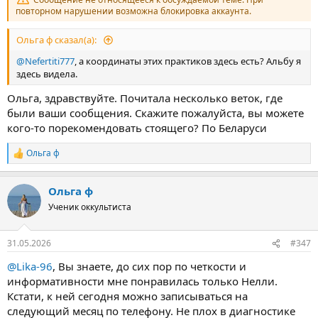
повторном нарушении возможна блокировка аккаунта.
Ольга ф сказал(а):
@Nefertiti777
, а координаты этих практиков здесь есть? Альбу я
здесь видела.
Ольга, здравствуйте. Почитала несколько веток, где
были ваши сообщения. Скажите пожалуйста, вы можете
кого-то порекомендовать стоящего? По Беларуси
Ольга ф
Р
е
а
Ольга ф
к
ц
Ученик оккультиста
и
и
:
31.05.2026
#347
@Lika-96
, Вы знаете, до сих пор по четкости и
информативности мне понравилась только Нелли.
Кстати, к ней сегодня можно записываться на
следующий месяц по телефону. Не плох в диагностике