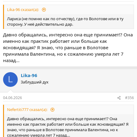
Lika-96 сказал(а):
Лариса (не помню как по отчеству), где-то Волотове или в ту
сторону. У неё действительно дар.
Давно обращались, интересно она еще принимает!? Она
именно как практик работает или больше как
ясновидящая? Я знаю, что раньше в Волотове
принимала Валентина, но к сожалению умерла лет 7
назад…
Lika-96
L
Заблудший дух
04.06.2026
#356
Nefertiti777 сказал(а):
Давно обращались, интересно она еще принимает!? Она
именно как практик работает или больше как ясновидящая? Я
знаю, что раньше в Волотове принимала Валентина, но к
сожалению умерла лет 7 назад…