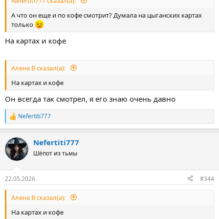
Nefertiti777 сказал(а):
А что он еще и по кофе смотрит? Думала на цыганских картах
только
На картах и кофе
Алена В сказал(а):
На картах и кофе
Он всегда так смотрел, я его знаю очень давно
Nefertiti777
Р
е
а
Nefertiti777
к
ц
Шёпот из тьмы
и
и
:
22.05.2026
#344
Алена В сказал(а):
На картах и кофе