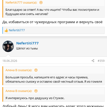
Nefertiti777 сказал(а):
Благодарю за ответ! А вы что ищите? Чтобы вас посмотрели и
будущее или снять негатив?
Да, избавиться от чужеродных программ и вернуть своё
Nefertiti777
Р
е
а
Nefertiti777
к
ц
Шёпот из тьмы
и
и
:
18.06.2026
#359
Алена В сказал(а):
Большая просьба, напишите его адрес и часы приема,
обязательно съезжу и оставлю свой честный отзыв. Я из гомеля
Алена В сказал(а):
Я интересуюсь про дедушку из Стужек.
Добрый День! Я могу вам написать адрес этого мужчины,