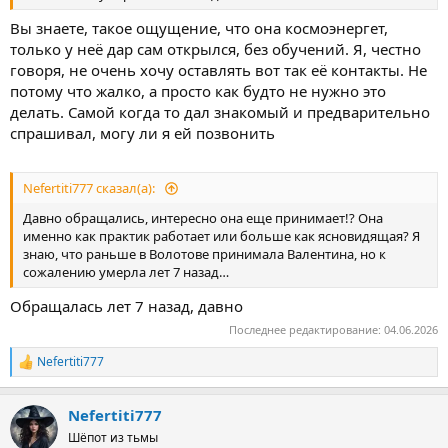
Вы знаете, такое ощущение, что она космоэнергет,
только у неё дар сам открылся, без обучений. Я, честно
говоря, не очень хочу оставлять вот так её контакты. Не
потому что жалко, а просто как будто не нужно это
делать. Самой когда то дал знакомый и предварительно
спрашивал, могу ли я ей позвонить
Nefertiti777 сказал(а):
Давно обращались, интересно она еще принимает!? Она
именно как практик работает или больше как ясновидящая? Я
знаю, что раньше в Волотове принимала Валентина, но к
сожалению умерла лет 7 назад…
Обращалась лет 7 назад, давно
Последнее редактирование:
04.06.2026
Nefertiti777
Р
е
а
Nefertiti777
к
ц
Шёпот из тьмы