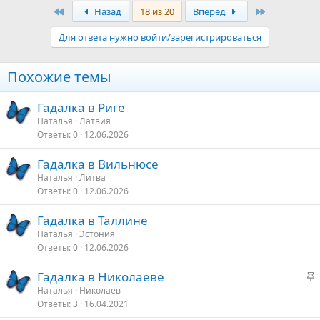
а
Первый
Последняя
Назад
18 из 20
Вперёд
к
ц
Для ответа нужно войти/зарегистрироваться
и
и
:
Похожие темы
Гадалка в Риге
Наталья
Латвия
Ответы
0
12.06.2026
Гадалка в Вильнюсе
Наталья
Литва
Ответы
0
12.06.2026
Гадалка в Таллине
Наталья
Эстония
Ответы
0
12.06.2026
З
Гадалка в Николаеве
а
Наталья
Николаев
Ответы
3
16.04.2021
к