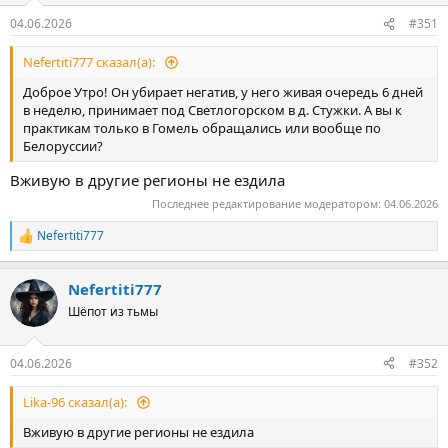
04.06.2026
#351
Nefertiti777 сказал(а):
Доброе Утро! Он убирает негатив, у него живая очередь 6 дней
в неделю, принимает под Светлогорском в д. Стужки. А вы к
практикам только в Гомель обращались или вообще по
Белоруссии?
Вживую в другие регионы не ездила
Последнее редактирование модератором:
04.06.2026
Nefertiti777
Р
е
а
Nefertiti777
к
ц
Шёпот из тьмы
и
и
:
04.06.2026
#352
Lika-96 сказал(а):
Вживую в другие регионы не ездила