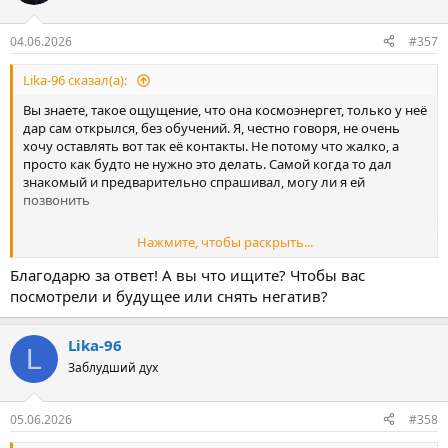
и
и
:
04.06.2026
#357
Lika-96 сказал(а):
Вы знаете, такое ощущение, что она космоэнергет, только у неё
дар сам открылся, без обучений. Я, честно говоря, не очень
хочу оставлять вот так её контакты. Не потому что жалко, а
просто как будто не нужно это делать. Самой когда то дал
знакомый и предварительно спрашивал, могу ли я ей
позвонить
Нажмите, чтобы раскрыть...
Обращалась лет 7 назад, давно
Благодарю за ответ! А вы что ищите? Чтобы вас
посмотрели и будущее или снять негатив?
Lika-96
L
Заблудший дух
05.06.2026
#358