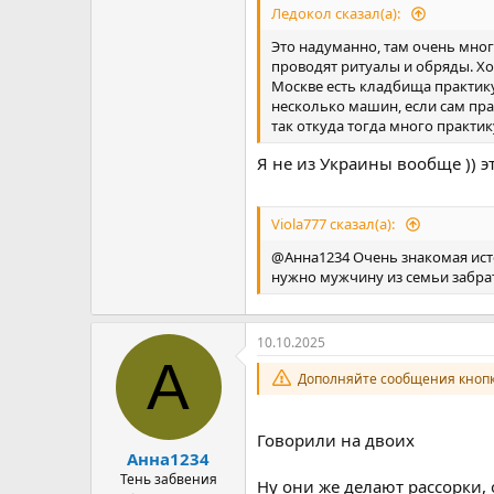
Ледокол сказал(а):
Это надуманно, там очень много
проводят ритуалы и обряды. Хо
Москве есть кладбища практику
несколько машин, если сам прак
так откуда тогда много практи
Я не из Украины вообще )) э
Viola777 сказал(а):
@Анна1234 Очень знакомая исто
нужно мужчину из семьи забрат
10.10.2025
А
Дополняйте сообщения кнопк
Говорили на двоих
Анна1234
Тень забвения
Ну они же делают рассорки, 