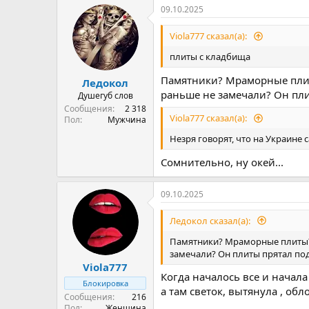
р
н
09.10.2025
т
а
е
ч
Viola777 сказал(а):
м
а
ы
л
плиты с кладбища
а
Памятники? Мраморные плиты
Ледокол
раньше не замечали? Он пли
Душегуб слов
Сообщения
2 318
Viola777 сказал(а):
Пол
Мужчина
Незря говорят, что на Украине
Сомнительно, ну окей...
09.10.2025
Ледокол сказал(а):
Памятники? Мраморные плиты? Я
замечали? Он плиты прятал под
Viola777
Когда началось все и начала
Блокировка
а там светок, вытянула , об
Сообщения
216
Пол
Женщина