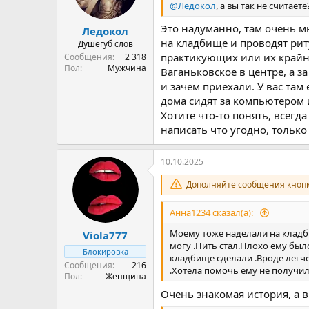
@Ледокол
, а вы так не считае
Это надуманно, там очень мн
Ледокол
на кладбище и проводят риту
Душегуб слов
практикующих или их крайне
Сообщения
2 318
Пол
Мужчина
Ваганьковское в центре, а 
и зачем приехали. У вас там
дома сидят за компьютером и
Хотите что-то понять, всег
написать что угодно, только
10.10.2025
Дополняйте сообщения кнопк
Анна1234 сказал(а):
Моему тоже наделали на кладбищ
Viola777
могу .Пить стал.Плохо ему было
Блокировка
кладбище сделали .Вроде легче 
Сообщения
216
.Хотела помочь ему не получило
Пол
Женщина
Очень знакомая история, а 