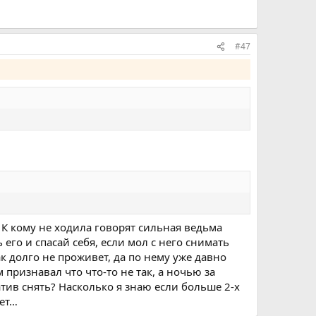
#47
 К кому не ходила говорят сильная ведьма
 его и спасай себя, если мол с него снимать
так долго не проживет, да по нему уже давно
м признавал что что-то не так, а ночью за
атив снять? Насколько я знаю если больше 2-х
вет…