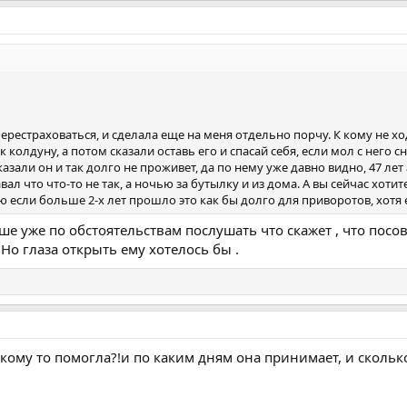
ерестраховаться, и сделала еще на меня отдельно порчу. К кому не х
 колдуну, а потом сказали оставь его и спасай себя, если мол с него 
казали он и так долго не проживет, да по нему уже давно видно, 47 лет
вал что что-то не так, а ночью за бутылку и из дома. А вы сейчас хот
ю если больше 2-х лет прошло это как бы долго для приворотов, хотя е
ше уже по обстоятельствам послушать что скажет , что пос
.Но глаза открыть ему хотелось бы .
кому то помогла?!и по каким дням она принимает, и сколько