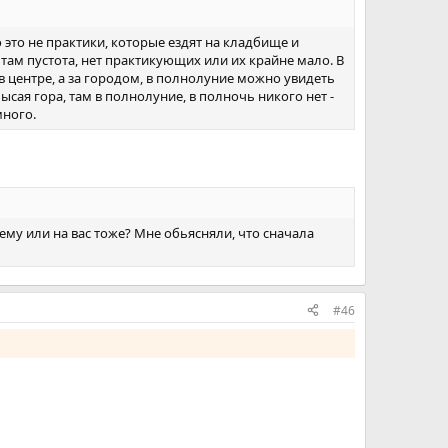
 это не практики, которые ездят на кладбище и
там пустота, нет практикующих или их крайне мало. В
 центре, а за городом, в полнолуние можно увидеть
сая гора, там в полнолуние, в полночь никого нет -
много.
му или на вас тоже? Мне обьясняли, что сначала
#46