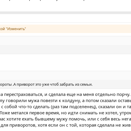
ой "Изменить"
ороты .А приворот это уже чтоб забрать из семьи.
 перестраховаться, и сделала еще на меня отдельно порчу.
лу говорили мужа повезти к колдуну, а потом сказали оставь
с собой что-то сделать (раз там подселенец), сказали он и 
. Тоже метался первое время, но идти снимать не хотел, утро
час хотите ехать бывшему мужу помочь, или с себя весь нег
 для приворотов, хотя если он с той, которая сделала не жи