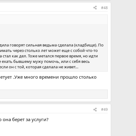
#48
одила говорят сильная ведьма сделала (кладбище). По
снимать через столько лет может еще с собой что-то
 а стал как дел. Тоже метался первое время, но идти
ите ехать бывшему мужу помочь, или с себя весь
сли он с той, которая сделала не живет…
оветует .Уже много времени прошло столько
#49
 она берет за услуги?