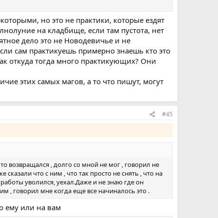
которыми, но это не практики, которые ездят
лнолуние на кладбище, если там пустота, нет
тное дело это не Новодевичье и не
если сам практикуешь примерно знаешь кто это
- так откуда тогда много практикующих? Они
ие этих самых магов, а то что пишут, могут
#45
то возвращался , долго со мной не мог , говорил не
казали что с ним , что так просто не снять , что на
 работы уволился, уехал.Даже и не знаю где он
им , говорил мне когда еще все начиналось это .
о ему или на вам