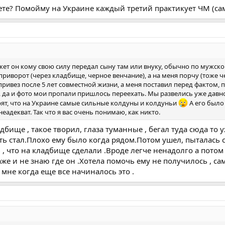
таете? Помойму на Украине каждый третий практикует ЧМ (са
ет он кому свою силу передал сыну там или внуку, обычно по мужск
приворот (через кладбище, черное венчание), а на меня порчу (тоже ч
ривез после 5 лет совместной жизни, а меня поставил перед фактом, 
, да и фото мои пропали пришлось переехать. Мы развелись уже давно,
ят, что на Украине самые сильные колдуны и колдуньи
А его было 
адекват. Так что я вас очень понимаю, как никто.
бище , такое творил, глаза туманные , бегал туда сюда то у
ить стал.Плохо ему было когда рядом.Потом ушел, пыталась 
ть , что на кладбище сделали .Вроде легче ненадолго а потом
Даже и не знаю где он .Хотела помочь ему не получилось , с
л мне когда еще все начиналось это .