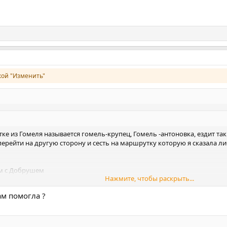
ой "Изменить"
ке из Гомеля называется гомель-крупец, Гомель -антоновка, ездит та
перейти на другую сторону и сесть на маршрутку которую я сказала ли
ом с Добрушем
Нажмите, чтобы раскрыть...
торый снимает порчу!
Нажмите, чтобы раскрыть...
м помогла ?