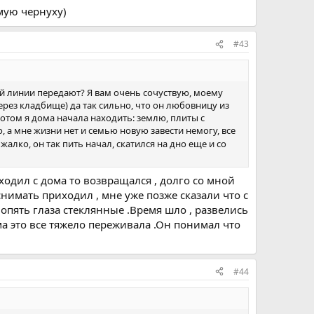
мую чернуху)
#43
ой линии передают? Я вам очень сочуствую, моему
ерез кладбище) да так сильно, что он любовницу из
потом я дома начала находить: землю, плиты с
 а мне жизни нет и семью новую завести немогу, все
жалко, он так пить начал, скатился на дно еще и со
ходил с дома то возвращался , долго со мной
снимать приходил , мне уже позже сказали что с
 опять глаза стеклянные .Время шло , развелись
ама это все тяжело переживала .Он понимал что
#44