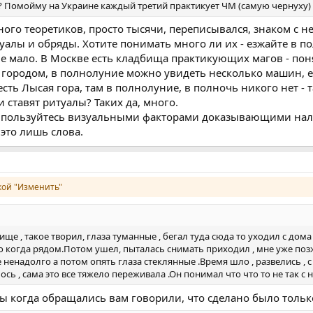
те? Помойму на Украине каждый третий практикует ЧМ (самую чернуху)
ого теоретиков, просто тысячи, переписывался, знаком с не
алы и обряды. Хотите понимать много ли их - езжайте в по
 мало. В Москве есть кладбища практикующих магов - поня
за городом, в полнолуние можно увидеть несколько машин, 
 есть Лысая гора, там в полнолуние, в полночь никого нет 
 ставят ритуалы? Таких да, много.
да пользуйтесь визуальными факторами доказывающими налич
 это лишь слова.
ой "Изменить"
е , такое творил, глаза туманные , бегал туда сюда то уходил с дома 
 когда рядом.Потом ушел, пыталась снимать приходил , мне уже позже с
ненадолго а потом опять глаза стеклянные .Время шло , развелись , с
сь , сама это все тяжело переживала .Он понимал что что то не так с н
вы когда обращались вам говорили, что сделано было тольк