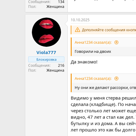
Сообщения
134
Пол
Женщина
10.10.2025
Дополняйте сообщения кнопк
Анна1234 сказал(а):
Говорили на двоих
Viola777
Блокировка
Да знакомо!
Сообщения
216
Пол
Женщина
Анна1234 сказал(а):
Ну они же делают рассорки, отв
Видимо у меня стерва решила
сделала (кладбище). По нача
через столько лет может еще 
видно, 47 лет а стал как дел
бутылку и из дома. А вы сей
лет прошло это как бы долго