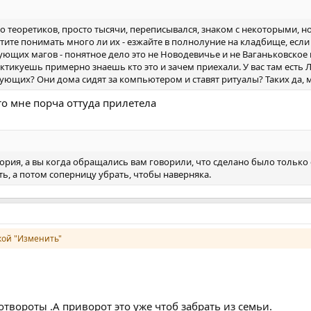
 теоретиков, просто тысячи, переписывался, знаком с некоторыми, но
тите понимать много ли их - езжайте в полнолуние на кладбище, если 
ющих магов - понятное дело это не Новодевичье и не Ваганьковское в
тикуешь примерно знаешь кто это и зачем приехали. У вас там есть Лы
кующих? Они дома сидят за компьютером и ставят ритуалы? Таких да, 
то мне порча оттуда прилетела
рия, а вы когда обращались вам говорили, что сделано было только е
ь, а потом соперницу убрать, чтобы наверняка.
ой "Изменить"
отвороты .А приворот это уже чтоб забрать из семьи.