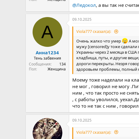
@Ледокол
, а вы так не счи
09.10.2025
А
Viola777 сказал(а):
Очень жалко что умер
А мож
мужу [censored]у тоже сделали 
Анна1234
Украины через 2 месяца в США п
кладбища, путы, и другие вещи
Тень забвения
дороги перекрыты. Незря говор
Сообщения
134
Пол
Женщина
здоровьем проблемы, полный не
Моему тоже наделали на клад
не мог , говорил не могу .П
ним , что так просто не сня
, с работы уволился, уехал.
что то не так с ним , говори
09.10.2025
Viola777 сказал(а):