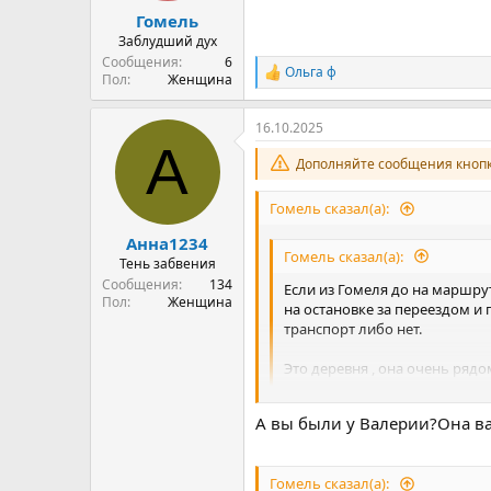
Гомель
Заблудший дух
Сообщения
6
Ольга ф
Р
Пол
Женщина
е
а
16.10.2025
к
А
ц
Дополняйте сообщения кнопк
и
и
:
Гомель сказал(а):
Анна1234
Гомель сказал(а):
Тень забвения
Сообщения
134
Если из Гомеля до на маршрут
Пол
Женщина
на остановке за переездом и 
транспорт либо нет.
Это деревня , она очень ряд
Может кто знает человека ко
А вы были у Валерии?Она ва
Гомель сказал(а):