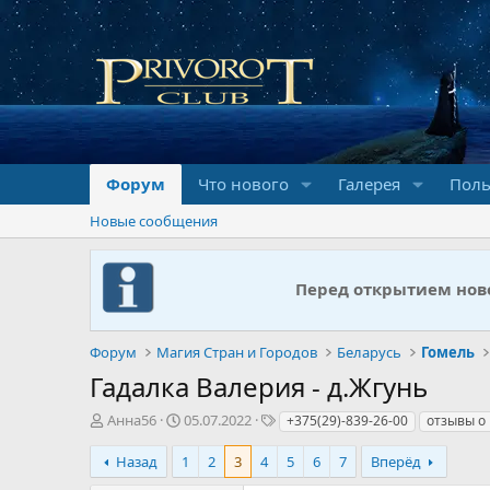
Форум
Что нового
Галерея
Поль
Новые сообщения
Перед открытием ново
Форум
Магия Стран и Городов
Беларусь
Гомель
Гадалка Валерия - д.Жгунь
А
Д
Т
Анна56
05.07.2022
+375(29)-839-26-00
отзывы о 
в
а
е
т
т
г
Назад
1
2
3
4
5
6
7
Вперёд
о
а
и