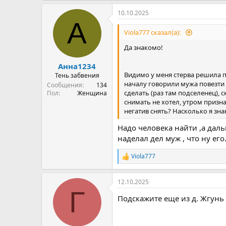
10.10.2025
А
Viola777 сказал(а):
Да знакомо!
Анна1234
Видимо у меня стерва решила п
Тень забвения
началу говорили мужа повезти к
Сообщения
134
сделать (раз там подселенец), с
Пол
Женщина
снимать не хотел, утром призна
негатив снять? Насколько я зна
Надо человека найти ,а даль
наделал дел муж , что ну его
Viola777
Р
е
а
12.10.2025
к
Г
ц
Подскажите еще из д. Жгунь 
и
и
: