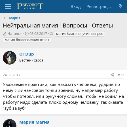
Вход
Регистрация
Теория
Нейтральная магия - Вопросы - Ответы
А
Д
Т
Наталья
03.08.2017
магия благополучия вопрос
в
а
е
магия благополучия ответ
т
т
г
о
а
и
р
OTDup
н
т
а
Вестник хаоса
е
ч
м
а
ы
л
24.09.2017
#21
а
Уважаемые практики, как наказать человека, ударив по
нему с финансовой точки зрения, ну например работу
чтобы потерял, или руку/ногу сломал, чтобы не ходил на
работу? надо сделать плохо одному человеку, так сказать
"зуб за зуб"
Мария Магия