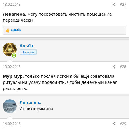
13.02.2018
#27
Ленапена
, могу посоветовать чистить помещение
переодически
Альба
Р
е
а
Альба
к
ц
Практик
и
и
:
13.02.2018
#28
Мур мур
, только после чистки я бы еще советовала
ритуалы на удачу проводить, чтобы денежный канал
расширять.
Ленапена
Ученик оккультиста
14.02.2018
#29