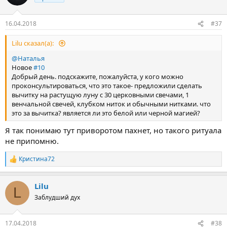
16.04.2018
#37
Lilu сказал(а):
@Наталья
Новое
#10
Добрый день. подскажите, пожалуйста, у кого можно
проконсультироваться, что это такое- предложили сделать
вычитку на растущую луну с 30 церковными свечами, 1
венчальной свечей, клубком ниток и обычными нитками. что
это за вычитка? является ли это белой или черной магией?
Я так понимаю тут приворотом пахнет, но такого ритуала
не припомню.
Кристина72
Р
е
а
Lilu
к
L
ц
Заблудший дух
и
и
:
17.04.2018
#38