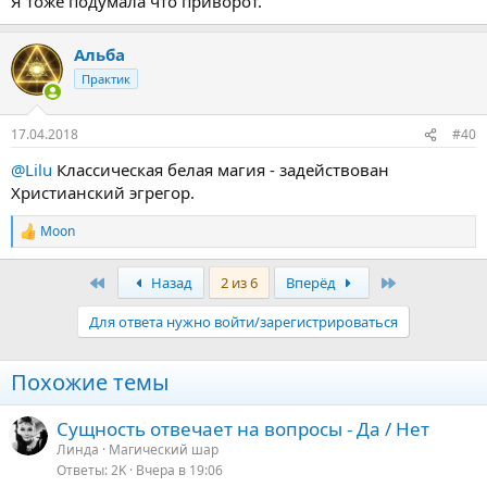
Я тоже подумала что приворот.
Альба
Практик
17.04.2018
#40
@Lilu
Классическая белая магия - задействован
Христианский эгрегор.
Moon
Р
е
а
Первый
Последняя
Назад
2 из 6
Вперёд
к
ц
Для ответа нужно войти/зарегистрироваться
и
и
:
Похожие темы
Сущность отвечает на вопросы - Да / Нет
Линда
Магический шар
Ответы
2K
Вчера в 19:06