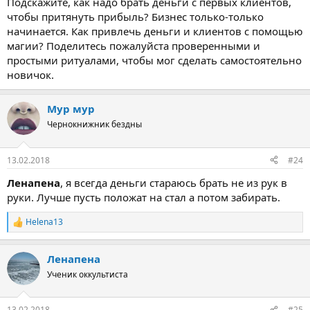
Подскажите, как надо брать деньги с первых клиентов,
чтобы притянуть прибыль? Бизнес только-только
начинается. Как привлечь деньги и клиентов с помощью
магии? Поделитесь пожалуйста проверенными и
простыми ритуалами, чтобы мог сделать самостоятельно
новичок.
Мур мур
Чернокнижник бездны
13.02.2018
#24
Ленапена
, я всегда деньги стараюсь брать не из рук в
руки. Лучше пусть положат на стал а потом забирать.
Helena13
Р
е
а
Ленапена
к
ц
Ученик оккультиста
и
и
:
13.02.2018
#25