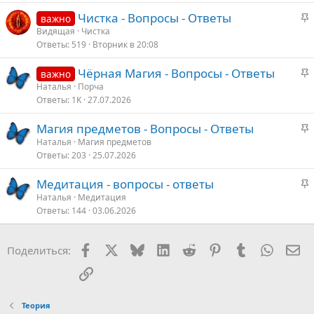
З
Чистка - Вопросы - Ответы
важно
а
Видящая
Чистка
Ответы
519
Вторник в 20:08
к
р
З
Чёрная Магия - Вопросы - Ответы
важно
е
а
Наталья
Порча
п
Ответы
1K
27.07.2026
к
л
р
е
З
Магия предметов - Вопросы - Ответы
е
а
Наталья
Магия предметов
п
о
Ответы
203
25.07.2026
к
л
р
е
З
Медитация - вопросы - ответы
е
а
Наталья
Медитация
п
о
Ответы
144
03.06.2026
к
л
р
е
е
Facebook
X
Bluesky
LinkedIn
Reddit
Pinterest
Tumblr
WhatsA
Эл
Поделиться:
п
о
л
Ссылка
е
Теория