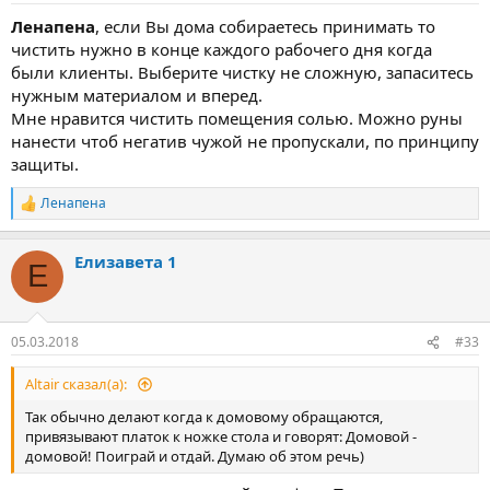
Ленапена
, если Вы дома собираетесь принимать то
чистить нужно в конце каждого рабочего дня когда
были клиенты. Выберите чистку не сложную, запаситесь
нужным материалом и вперед.
Мне нравится чистить помещения солью. Можно руны
нанести чтоб негатив чужой не пропускали, по принципу
защиты.
Ленапена
Р
е
а
Елизавета 1
к
Е
ц
и
и
:
05.03.2018
#33
Altair сказал(а):
Так обычно делают когда к домовому обращаются,
привязывают платок к ножке стола и говорят: Домовой -
домовой! Поиграй и отдай. Думаю об этом речь)