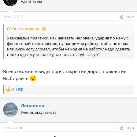
Адепт тьмы
27.09.2017
#22
OTDup сказал(а):
Уважаемые практики, как наказать человека, ударив по нему с
финансовой точки зрения, ну например работу чтобы потерял,
или руку/ногу сломал, чтобы не ходил на работу? надо сделать
плохо одному человеку, так сказать "зуб за зуб"
Всевозможные виды порч, закрытие дорог, проклятие.
Выбирайте
OTDup
Р
е
а
Ленапена
к
ц
Ученик оккультиста
и
и
:
13.02.2018
#23