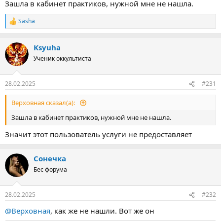
Зашла в кабинет практиков, нужной мне не нашла.
Sasha
Р
е
а
Ksyuha
к
ц
Ученик оккультиста
и
и
:
28.02.2025
#231
Верховная сказал(а):
Зашла в кабинет практиков, нужной мне не нашла.
Значит этот пользователь услуги не предоставляет
Сонечка
Бес форума
28.02.2025
#232
@Верховная
, как же не нашли. Вот же он