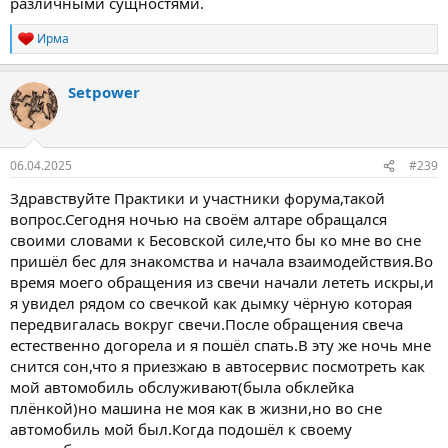
различными сущностями.
Ирма
Р
е
а
Setpower
к
ц
и
и
:
06.04.2025
#239
Здравствуйте Практики и участники форума,такой
вопрос.Сегодня ночью на своём алтаре обращался
своими словами к Бесовской силе,что бы ко мне во сне
пришёл бес для знакомства и начала взаимодействия.Во
время моего обращения из свечи начали лететь искры,и
я увидел рядом со свечкой как дымку чёрную которая
передвигалась вокруг свечи.После обращения свеча
естественно догорела и я пошёл спать.В эту же ночь мне
снится сон,что я приезжаю в автосервис посмотреть как
мой автомобиль обслуживают(была обклейка
плёнкой)но машина не моя как в жизни,но во сне
автомобиль мой был.Когда подошёл к своему