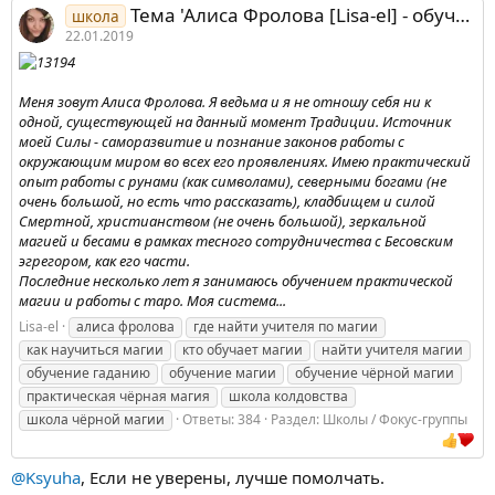
Тема 'Алиса Фролова [Lisa-el] - обучение практической магии и работы с Таро'
школа
22.01.2019
Меня зовут Алиса Фролова. Я ведьма и я не отношу себя ни к
одной, существующей на данный момент Традиции. Источник
моей Силы - саморазвитие и познание законов работы с
окружающим миром во всех его проявлениях. Имею практический
опыт работы с рунами (как символами), северными богами (не
очень большой, но есть что рассказать), кладбищем и силой
Смертной, христианством (не очень большой), зеркальной
магией и бесами в рамках тесного сотрудничества с Бесовским
эгрегором, как его части.
Последние несколько лет я занимаюсь обучением практической
магии и работы с таро. Моя система...
Lisa-el
алиса фролова
где найти учителя по магии
как научиться магии
кто обучает магии
найти учителя магии
обучение гаданию
обучение магии
обучение чёрной магии
практическая чёрная магия
школа колдовства
школа чёрной магии
Ответы: 384
Раздел:
Школы / Фокус-группы
@Ksyuha
, Если не уверены, лучше помолчать.