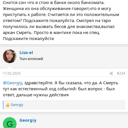
Снится сон что я стою в банке около банкомата.
Женщина из она обслуживание говорит,что я могу
приступать к работе. Считается ли это положительным
ответом? Подскажите пожалуйста. Смотрел на таро
получилось ли вызвать бесов для знакомства,выпал
аркан Смреть. Просто в мантике пока не спец.
Подскажите пожалуйста
Lisa-el
Ткач иллюзий
17.02.2025
#224
@Georgiy
, здравствуйте. Я бы сказала, что да. А Смерть
тут как естественный ход событий: был вопрос - был
ответ, дальше нужны действия
Georgiy
Р
е
а
Georgiy
к
G
ц