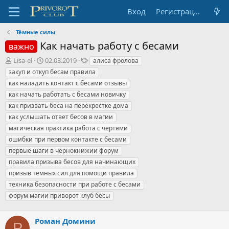
Вход
Регистрация
Тёмные силы
Как начать работу с бесами
важно
А
Д
Т
Lisa-el
02.03.2019
алиса фролова
в
а
е
закуп и откуп бесам правила
т
т
г
как наладить контакт с бесами отзывы
о
а
и
как начать работать с бесами новичку
р
н
как призвать беса на перекрестке дома
т
а
е
ч
как услышать ответ бесов в магии
м
а
магическая практика работа с чертями
ы
л
ошибки при первом контакте с бесами
а
первые шаги в чернокнижии форум
правила призыва бесов для начинающих
призыв темных сил для помощи правила
техника безопасности при работе с бесами
форум магии приворот клуб бесы
Роман Домини
Р