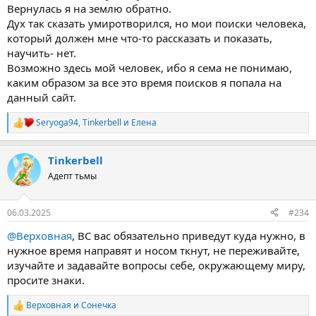
Вернулась я на землю обратно.
Дух так сказать умиротворился, но мои поиски человека,
который должен мне что-то рассказать и показать,
научить- нет.
Возможно здесь мой человек, ибо я сема не понимаю,
каким образом за все это время поисков я попала на
данный сайт.
Seryoga94
,
Tinkerbell
и
Елена
Р
е
а
Tinkerbell
к
ц
Адепт тьмы
и
и
:
06.03.2025
#234
@Верховная
, ВС вас обязательно приведут куда нужно, в
нужное время направят и носом ткнут, не переживайте,
изучайте и задавайте вопросы себе, окружающему миру,
просите знаки.
Верховная
и
Сонечка
Р