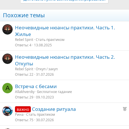
и
:
Похожие темы
Неочевидные нюансы практики. Часть 1.
Жилье
Rebel Spirit
Стать практиком
Ответы
4
13.08.2025
Неочевидные нюансы практики. Часть 2.
Откупы
Rebel Spirit
Откуп / закуп
Ответы
22
31.07.2026
Встреча с бесами
A
Allakhverdiy
Бесплатное гадание
Ответы
29
09.10.2023
Р
Создание ритуала
важно
е
Рина
Стать практиком
Ответы
75
30.07.2026
к
о