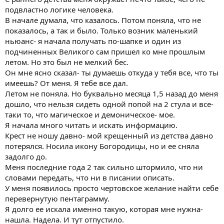
части.
Последние несколько лет я занимаюсь обучением
подвластно логике человека.
практической магии и работы с таро. Моя система...
В начале думала, что казалось. Потом поняла, что не
Lisa-el
алиса фролова
где найти учителя по магии
показалось, а так и было. Только возник маленький
как научиться магии
кто обучает магии
ньюанс- я начала получать по-шапке и один из
найти учителя магии
обучение гаданию
обучение магии
подчиненных Великого сам пришел ко мне прошлым
обучение чёрной магии
практическая чёрная магия
летом. Но это был не мелкий бес.
школа колдовства
школа чёрной магии
Ответы: 384
Он мне ясно сказал- ты думаешь откуда у тебя все, что ты
Раздел:
Школы / Фокус-группы
имеешь? От меня. Я тебе все дал.
Летом не поняла. Но буквально месяца 1,5 назад до меня
дошло, что нельзя сидеть одной попой на 2 стула и все-
@Ksyuha
, Если не уверены, лучше помолчать.
таки то, что магическое и демоническое- мое.
Я начала много читать и искать информацию.
Крест не ношу давно- мой крещенный из детства давно
потерялся. Носила икону Богородицы, но и ее сняла
задолго до.
Меня последние года 2 так сильно штормило, что ни
словами передать, что ни в писании описать.
У меня появилось просто чертовское желание найти себе
перевернутую пентаграмму.
Я долго ее искала именно такую, которая мне нужна-
нашла. Надела. И тут отпустило.