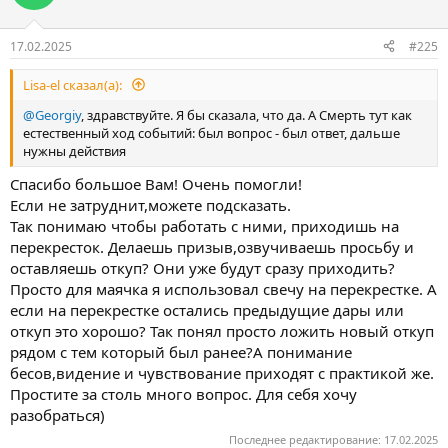
и
и
:
17.02.2025
#225
Lisa-el сказал(а):
@Georgiy
, здравствуйте. Я бы сказала, что да. А Смерть тут как
естественный ход событий: был вопрос - был ответ, дальше
нужны действия
Спасибо большое Вам! Очень помогли!
Если не затруднит,можете подсказать.
Так понимаю чтобы работать с ними, приходишь на
перекресток. Делаешь призыв,озвучиваешь просьбу и
оставляешь откуп? Они уже будут сразу приходить?
Просто для маячка я использовал свечу на перекрестке. А
если на перекрестке остались предыдущие дары или
откуп это хорошо? Так понял просто ложить новый откуп
рядом с тем который был ранее?А понимание
бесов,видение и чувствование приходят с практикой же.
Простите за столь много вопрос. Для себя хочу
разобраться)
Последнее редактирование:
17.02.2025