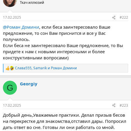
Ткач иллюзий
17.02.2025
#222
@Роман Домини
, если беса заинтересовало Ваше
предложение, то сон Вам приснится и все у Вас
получилось.
Если беса не заинтересовало Ваше предложение, то Вы
придете к нам с новыми интересными и более
конструктивными вопросами)
Слава555
,
Samarik
и
Роман Домини
Р
е
а
Georgiy
к
G
ц
и
и
:
17.02.2025
#223
Добрый день,Уважаемые практики. Делал призыв бесов
на перекрестке для знакомства,отставил дары. Попросил
дать ответ во сне. Готовы ли они работать со мной.