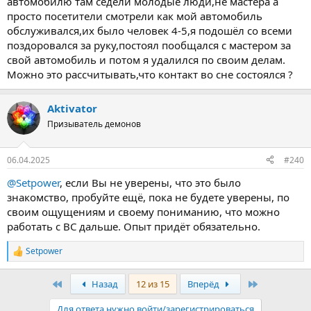
автомобилю там седели молодые люди,не мастера а
просто посетители смотрели как мой автомобиль
обслуживался,их было человек 4-5,я подошёл со всеми
поздоровался за руку,постоял пообщался с мастером за
свой автомобиль и потом я удалился по своим делам.
Можно это рассчитывать,что контакт во сне состоялся ?
Aktivator
Призыватель демонов
06.04.2025
#240
@Setpower
, если Вы не уверены, что это было
знакомство, пробуйте ещё, пока не будете уверены, по
своим ощущениям и своему пониманию, что можно
работать с ВС дальше. Опыт придёт обязательно.
Setpower
Р
е
а
Первый
Последняя
Назад
12 из 15
Вперёд
к
ц
Для ответа нужно войти/зарегистрироваться
и