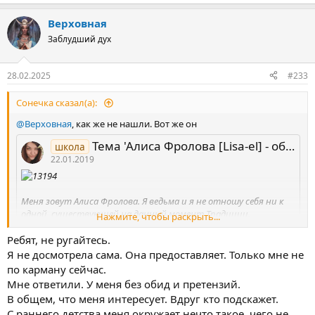
Верховная
Заблудший дух
28.02.2025
#233
Сонечка сказал(а):
@Верховная
, как же не нашли. Вот же он
Тема 'Алиса Фролова [Lisa-el] - обучение практической магии и работы с Таро'
школа
22.01.2019
Меня зовут Алиса Фролова. Я ведьма и я не отношу себя ни к
одной, существующей на данный момент Традиции.
Нажмите, чтобы раскрыть...
Источник моей Силы - саморазвитие и познание законов
работы с окружающим миром во всех его проявлениях. Имею
Ребят, не ругайтесь.
практический опыт работы с рунами (как символами),
Я не досмотрела сама. Она предоставляет. Только мне не
северными богами (не очень большой, но есть что
по карману сейчас.
рассказать), кладбищем и силой Смертной, христианством
Мне ответили. У меня без обид и претензий.
(не очень большой), зеркальной магией и бесами в рамках
В общем, что меня интересует. Вдруг кто подскажет.
тесного сотрудничества с Бесовским эгрегором, как его
С раннего детства меня окружает нечто такое, чего не