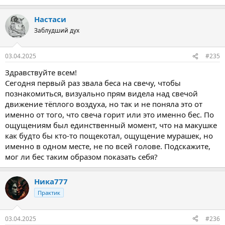
е
а
Настаси
к
ц
Заблудший дух
и
и
:
03.04.2025
#235
Здравствуйте всем!
Сегодня первый раз звала беса на свечу, чтобы
познакомиться, визуально прям видела над свечой
движение тёплого воздуха, но так и не поняла это от
именно от того, что свеча горит или это именно бес. По
ощущениям был единственный момент, что на макушке
как будто бы кто-то пощекотал, ощущение мурашек, но
именно в одном месте, не по всей голове. Подскажите,
мог ли бес таким образом показать себя?
Ника777
Практик
03.04.2025
#236